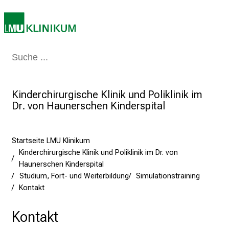
n
S
i
e
Medizin & Pflege
Patienten & Besucher
Forschung
Lehre
Das Kli
a
m
2
Kinderchirurgische Klinik und Poliklinik im
7
Dr. von Haunerschen Kinderspital
.
J
u
Startseite LMU Klinikum
n
Kinderchirurgische Klinik und Poliklinik im Dr. von
i
Haunerschen Kinderspital
2
Studium, Fort- und Weiterbildung
Simulationstraining
0
Kontakt
2
5
Kontakt
d