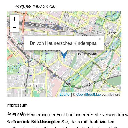
e
+49(0)89 4400 5 4726
i
+
n
−
T
a
×
g
Dr. von Haunersches Kinderspital
v
o
l
l
e
r
i
Leaflet
| ©
OpenStreetMap
contributors
n
Impressum
s
p
Datenschutz
Zur Verbesserung der Funktion unserer Seite verwenden w
i
Cookies. Bitte beachten Sie, dass mit deaktivierten
Barrierefreiheitserklärung
r