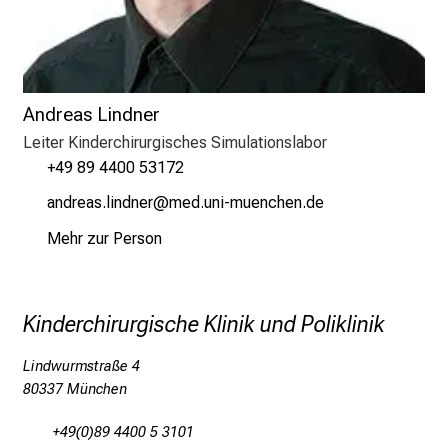
l
e
g
e
Andreas Lindner
a
Leiter Kinderchirurgisches Simulationslabor
m
+49 89 4400 53172
L
M
gumpigc älu:muipD
vim-ful#vfiuyziusmi
U
Mehr zur Person
K
l
i
n
Kinderchirurgische Klinik und Poliklinik
i
Lindwurmstraße 4
k
80337 München
u
m
+49(0)89 4400 5 3101
–