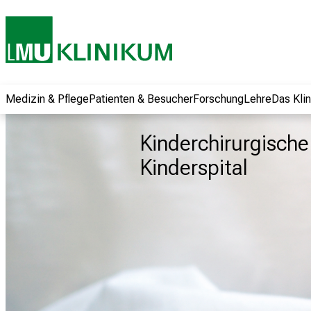
und erhalten Sie
spannende
Informationen zu
Jobs, Ausbildungen
und
Weiterbildungen.
Medizin & Pflege
Patienten & Besucher
Forschung
Lehre
Das Kli
Kommen Sie
vorbei, tauschen
Kinderchirurgische 
Sie sich mit
Kinderspital
Kollegen aus und
lassen Sie sich von
der gelebten
Pflegewissenschaft
begeistern – ganz
unverbindlich und
ohne Anmeldung.