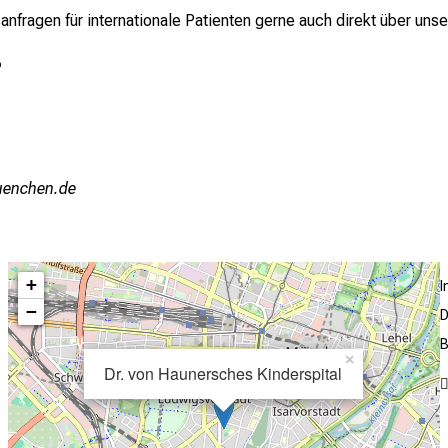
fragen für internationale Patienten gerne auch direkt über unser
e
fiuyziu-mi
+
−
D
B
×
Dr. von Haunersches Kinderspital