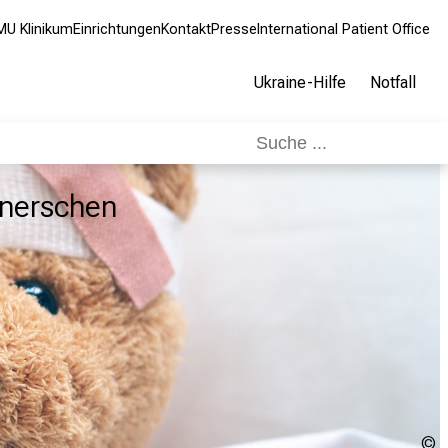
MU Klinikum
Einrichtungen
Kontakt
Presse
International Patient Office
Ukraine-Hilfe
Notfall
aunerschen
S