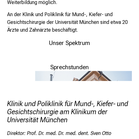
Weiterbildung möglich.
g
e
An der Klinik und Poliklinik für Mund-, Kiefer- und
a
Gesichtschirurgie der Universität München sind etwa 20
m
Ärzte und Zahnärzte beschäftigt.
L
M
Unser Spektrum
U
Unsere Abteilung stellt sich vor
K
Schwerpunkte
l
Sprechstunden
i
Alle Details zu unseren aktuellen Sprechstunden
n
Terminvereinbarung
i
k
Klinik und Poliklinik für Mund-, Kiefer- und
u
Gesichtschirurgie am Klinikum der
m
Universität München
–
e
Direktor: Prof. Dr. med. Dr. med. dent. Sven Otto
i