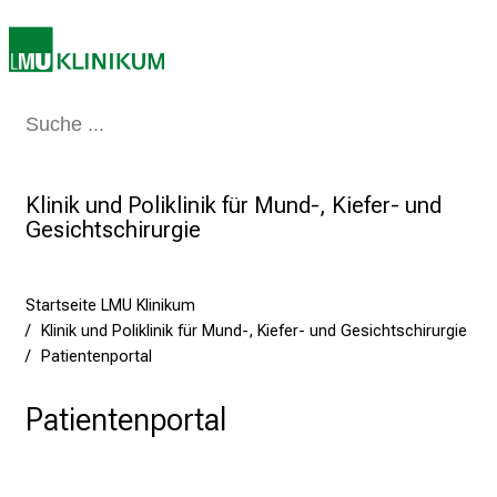
i
e
a
m
2
Medizin & Pflege
Patienten & Besucher
Forschung
Lehre
Das Kli
7
.
J
Klinik und Poliklinik für Mund-, Kiefer- und
Gesichtschirurgie
u
n
i
Startseite LMU Klinikum
2
Klinik und Poliklinik für Mund-, Kiefer- und Gesichtschirurgie
0
Patientenportal
2
5
Patientenportal
d
e
n