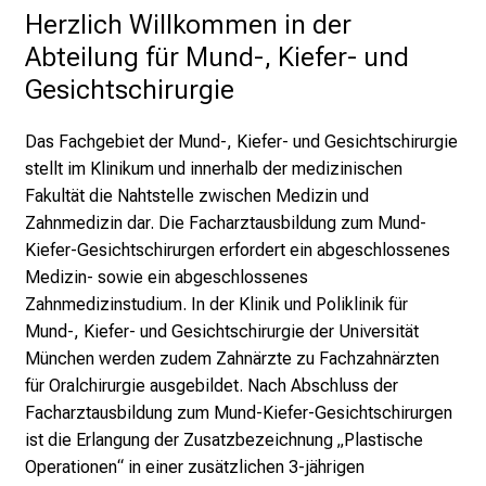
K
Herzlich Willkommen in der 
a
Abteilung für Mund-, Kiefer- und 
r
Gesichtschirurgie
r
i
Das Fachgebiet der Mund-, Kiefer- und Gesichtschirurgie
e
stellt im Klinikum und innerhalb der medizinischen
r
Fakultät die Nahtstelle zwischen Medizin und
e
Zahnmedizin dar. Die Facharztausbildung zum Mund-
t
Kiefer-Gesichtschirurgen erfordert ein abgeschlossenes
a
Medizin- sowie ein abgeschlossenes
g
Zahnmedizinstudium. In der Klinik und Poliklinik für
d
Mund-, Kiefer- und Gesichtschirurgie der Universität
e
München werden zudem Zahnärzte zu Fachzahnärzten
r
für Oralchirurgie ausgebildet. Nach Abschluss der
P
Facharztausbildung zum Mund-Kiefer-Gesichtschirurgen
f
ist die Erlangung der Zusatzbezeichnung „Plastische
l
Operationen“ in einer zusätzlichen 3-jährigen
e