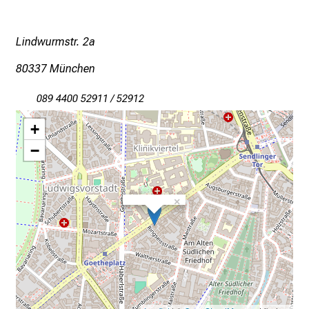
n
T
Lindwurmstr. 2a
a
g
80337 München
v
o
089 4400 52911 / 52912
l
+
l
e
−
r
i
n
×
s
p
i
r
i
e