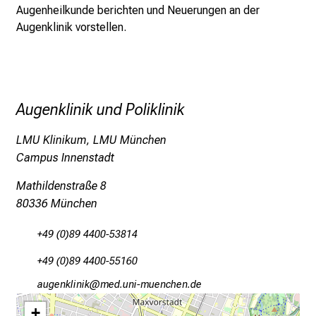
Augenheilkunde berichten und Neuerungen an der
o
Augenklinik vorstellen.
l
l
e
r
i
Augenklinik und Poliklinik
n
s
LMU Klinikum, LMU München
p
Campus Innenstadt
i
Mathildenstraße 8
r
80336 München
i
e
+49 (0)89 4400-53814
r
e
+49 (0)89 4400-55160
n
gfxiuoälulo
vim-ful+Svfiuyzi;u mi
d
+
e