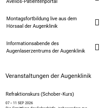
Avelios-Patientenportal
e
r
e
Montagsfortbildung live aus dem
t
Hörsaal der Augenklinik
a
g
d
Informationsabende des
e
Augenlaserzentrums der Augenklinik
r
P
f
l
Veranstaltungen der Augenklinik
e
g
e
Refraktionskurs (Schober-Kurs)
a
m
07 – 11 SEP 2026
L