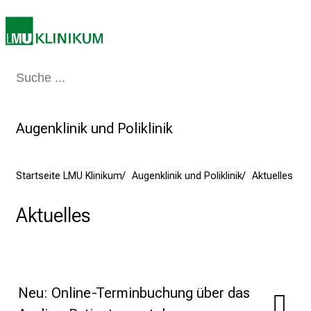
7
.
J
u
Medizin & Pflege
Patienten & Besucher
Forschung
Lehre
Das Kli
n
i
2
Augenklinik und Poliklinik
0
2
5
Startseite LMU Klinikum
Augenklinik und Poliklinik
Aktuelles
d
e
Aktuelles
n
K
a
r
r
Neu: Online-Terminbuchung über das
i