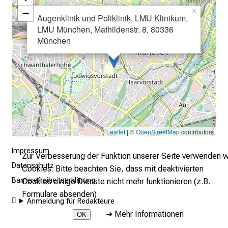
r
−
×
Augenklinik und Poliklinik, LMU Klinikum,
E
LMU München, Mathildenstr. 8, 80336
i
München
n
b
l
i
c
k
e
Leaflet
| ©
OpenStreetMap
contributors
i
n
Impressum
Zur Verbesserung der Funktion unserer Seite verwenden w
d
Datenschutz
Cookies. Bitte beachten Sie, dass mit deaktivierten
e
Barrierefreiheitserklärung
Cookies einige Dienste nicht mehr funktionieren (z.B.
n
Formulare absenden).
Anmeldung für Redakteure
a
➜
Mehr Informationen
n
OK
s