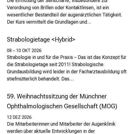
Die Ermittlung der Sehschärfe, insbesondere zur
M
Verordnung von Brillen oder Kontaktlinsen, ist ein
U
wesentlicher Bestandteil der augenärztlichen Tätigkeit.
K
Der Kurs vermittelt die Grundlagen und…
l
i
Strabologietage <Hybrid>
n
i
08 – 10 OKT 2026
Strabologie in und für die Praxis – Das ist das Konzept für
k
die Strabologietage seit 2011! Strabologische
u
Grundausbildung wird leider in der Facharztausbildung oft
m
stiefmütterlich behandelt. Das…
–
e
i
59. Weihnachtssitzung der Münchner
n
Ophthalmologischen Gesellschaft (MOG)
T
a
12 DEZ 2026
Die Mitarbeiterinnen und Mitarbeiter der Augenklinik
g
werden über aktuelle Entwicklungen in der
v