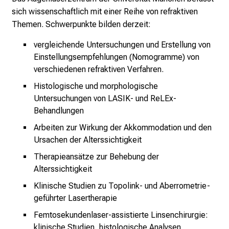
a
sich wissenschaftlich mit einer Reihe von refraktiven
r
Themen. Schwerpunkte bilden derzeit:
r
i
vergleichende Untersuchungen und Erstellung von
e
Einstellungsempfehlungen (Nomogramme) von
r
verschiedenen
refraktiven Verfahren
.
e
Histologische und morphologische
t
Untersuchungen von
LASIK-
und
ReLEx
-
a
Behandlungen
g
Arbeiten zur Wirkung der Akkommodation und den
d
Ursachen der
Alterssichtigkeit
e
Therapieansätze zur Behebung der
r
Alterssichtigkeit
P
f
Klinische Studien zu Topolink- und Aberrometrie-
l
geführter Lasertherapie
e
Femtosekundenlaser-assistierte Linsenchirurgie:
g
klinische Studien, histologische Analysen