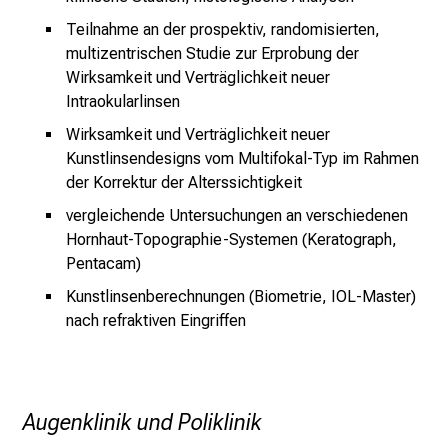
e
Teilnahme an der prospektiv, randomisierten,
a
multizentrischen Studie zur Erprobung der
m
Wirksamkeit und Verträglichkeit neuer
L
Intraokularlinsen
M
U
Wirksamkeit und Verträglichkeit neuer
Kunstlinsendesigns vom Multifokal-Typ im Rahmen
K
der Korrektur der
Alterssichtigkeit
l
i
vergleichende Untersuchungen an verschiedenen
n
Hornhaut-Topographie-Systemen (Keratograph,
i
Pentacam)
k
Kunstlinsenberechnungen (Biometrie, IOL-Master)
u
nach refraktiven Eingriffen
m
–
e
i
Augenklinik und Poliklinik
n