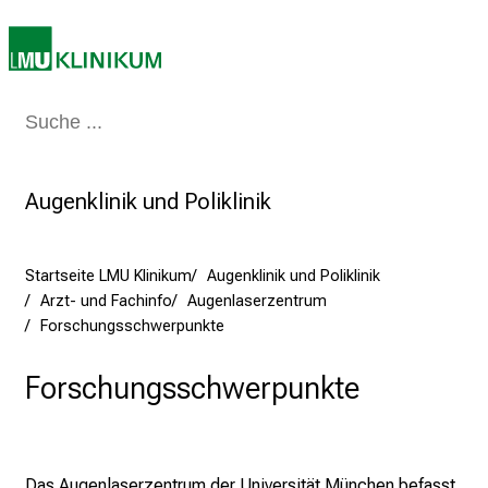
e
a
m
2
7
Medizin & Pflege
Patienten & Besucher
Forschung
Lehre
Das Kli
.
J
u
Augenklinik und Poliklinik
n
i
Startseite LMU Klinikum
Augenklinik und Poliklinik
2
Arzt- und Fachinfo
Augenlaserzentrum
0
Forschungsschwerpunkte
2
5
Forschungsschwerpunkte
d
e
n
K
Das Augenlaserzentrum der Universität München befasst