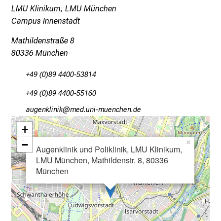
T
LMU Klinikum, LMU München
a
Campus Innenstadt
g
Mathildenstraße 8
v
80336 München
o
l
+49 (0)89 4400-53814
l
e
+49 (0)89 4400-55160
r
gfxiuoälulo
vim fulhvfiuyziusmi
i
+
n
s
−
×
Augenklinik und Poliklinik, LMU Klinikum,
p
LMU München, Mathildenstr. 8, 80336
i
München
r
i
e
r