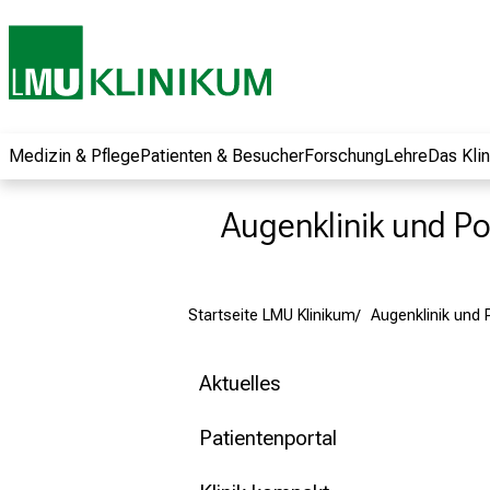
und erhalten Sie
spannende
Informationen zu
Jobs, Ausbildungen
und
Weiterbildungen.
Medizin & Pflege
Patienten & Besucher
Forschung
Lehre
Das Kli
Kommen Sie
vorbei, tauschen
Augenklinik und Pol
Sie sich mit
Kollegen aus und
lassen Sie sich von
Startseite LMU Klinikum
Augenklinik und P
der gelebten
Pflegewissenschaft
begeistern – ganz
Aktuelles
unverbindlich und
ohne Anmeldung.
Patientenportal