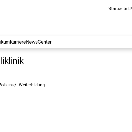
Startseite L
nikum
Karriere
NewsCenter
iklinik
oliklinik
Weiterbildung