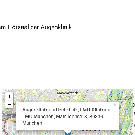
em Hörsaal der Augenklinik
+
−
D
×
Augenklinik und Poliklinik, LMU Klinikum,
B
LMU München, Mathildenstr. 8, 80336
München