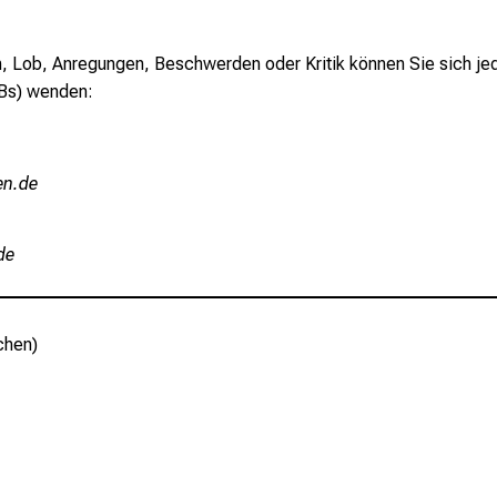
en, Lob, Anregungen, Beschwerden oder Kritik können Sie sich je
Bs) wenden:
iu-mi
mi
chen)