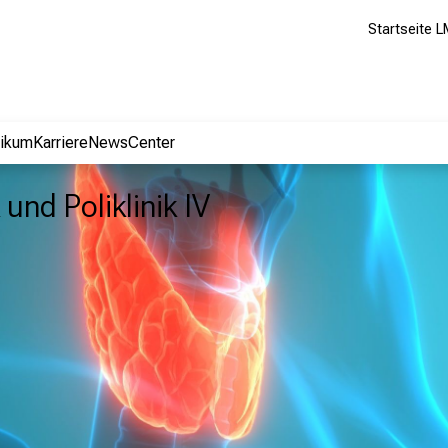
Startseite L
nikum
Karriere
NewsCenter
 und Poliklinik IV