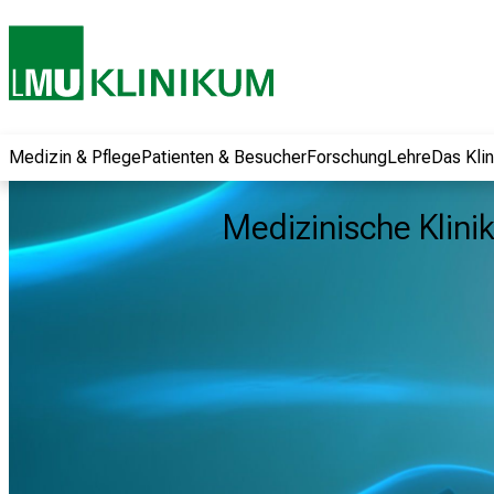
und erhalten Sie
spannende
Informationen zu
Jobs, Ausbildungen
und
Weiterbildungen.
Medizin & Pflege
Patienten & Besucher
Forschung
Lehre
Das Kli
Kommen Sie
vorbei, tauschen
Medizinische Klinik
Sie sich mit
Kollegen aus und
lassen Sie sich von
der gelebten
Pflegewissenschaft
begeistern – ganz
unverbindlich und
ohne Anmeldung.