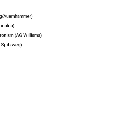
ng/Auernhammer)
poulou)
eronism (AG Williams)
G Spitzweg)