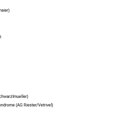
maier)
R
chwarzlmueller)
yndrome (AG Riester/Vetrivel)