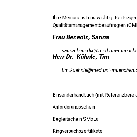
Ihre Meinung ist uns wichtig. Bei Frag
Qualitätsmanagementbeauftragten (QM
Frau Benedix, Sarina
cgplug jiuimlƒ
vim ful_vfiuyz
Herr Dr. Kühnle, Tim
blveofizuäi
vim ful_vfiuyziu 
Einsenderhandbuch (mit Referenzberei
Anforderungsschein
Begleitschein SMoLa
Ringversuchszertifikate