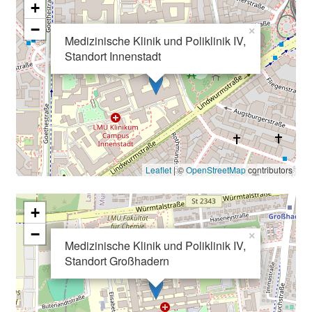
+
d
g
−
×
Medizinische Klinik und Poliklinik IV,
a
Standort Innenstadt
n
z
h
e
i
t
l
Leaflet
| ©
OpenStreetMap
contributors
i
c
+
h
−
e
×
Medizinische Klinik und Poliklinik IV,
n
Standort Großhadern
P
f
l