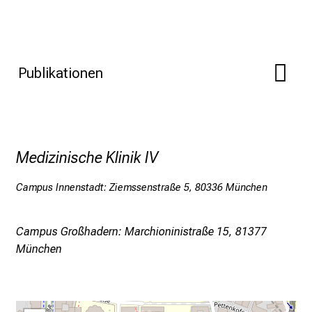
n
a
n
s
Publikationen
p
r
u
c
h
Medizinische Klinik IV
s
v
Campus Innenstadt: Ziemssenstraße 5, 80336 München
o
l
l
Campus Großhadern: Marchioninistraße 15, 81377
e
München
n
u
n