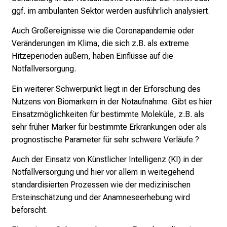
T
ggf. im ambulanten Sektor werden ausführlich analysiert.
a
g
Auch Großereignisse wie die Coronapandemie oder
v
Veränderungen im Klima, die sich z.B. als extreme
o
Hitzeperioden äußern, haben Einflüsse auf die
l
Notfallversorgung.
l
Ein weiterer Schwerpunkt liegt in der Erforschung des
e
Nutzens von Biomarkern in der Notaufnahme. Gibt es hier
r
Einsatzmöglichkeiten für bestimmte Moleküle, z.B. als
i
sehr früher Marker für bestimmte Erkrankungen oder als
n
prognostische Parameter für sehr schwere Verläufe ?
s
p
Auch der Einsatz von Künstlicher Intelligenz (KI) in der
i
Notfallversorgung und hier vor allem in weitegehend
r
standardisierten Prozessen wie der medizinischen
i
Ersteinschätzung und der Anamneseerhebung wird
e
beforscht.
r