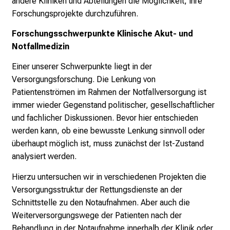
andere Kliniken und Abteilungen die Möglichkeit, ihre
e
Forschungsprojekte durchzuführen.
a
m
Forschungsschwerpunkte Klinische Akut- und
L
Notfallmedizin
M
U
Einer unserer Schwerpunkte liegt in der
K
Versorgungsforschung. Die Lenkung von
l
Patientenströmen im Rahmen der Notfallversorgung ist
i
immer wieder Gegenstand politischer, gesellschaftlicher
n
und fachlicher Diskussionen. Bevor hier entschieden
i
werden kann, ob eine bewusste Lenkung sinnvoll oder
k
überhaupt möglich ist, muss zunächst der Ist-Zustand
u
analysiert werden.
m
Hierzu untersuchen wir in verschiedenen Projekten die
–
Versorgungsstruktur der Rettungsdienste an der
e
Schnittstelle zu den Notaufnahmen. Aber auch die
i
Weiterversorgungswege der Patienten nach der
n
Behandlung in der Notaufnahme innerhalb der Klinik oder