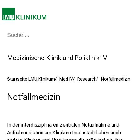
r
r
i
e
Medizin & Pflege
Patienten & Besucher
Forschung
Lehre
Das Kli
r
e
t
Medizinische Klinik und Poliklinik IV
a
g
d
Startseite LMU Klinikum
Med IV
Research
Notfallmedizin
e
r
Notfallmedizin
P
f
l
In der interdisziplinären Zentralen Notaufnahme und
e
Aufnahmestation am Klinikum Innenstadt haben auch
g