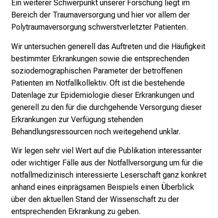
e
Ein weiterer Schwerpunkt unserer Forschung liegt im
n
Bereich der Traumaversorgung und hier vor allem der
d
Polytraumaversorgung schwerstverletzter Patienten.
e
Wir untersuchen generell das Auftreten und die Häufigkeit
r
bestimmter Erkrankungen sowie die entsprechenden
E
soziodemographischen Parameter der betroffenen
i
Patienten im Notfallkollektiv. Oft ist die bestehende
n
Datenlage zur Epidemiologie dieser Erkrankungen und
b
generell zu den für die durchgehende Versorgung dieser
l
Erkrankungen zur Verfügung stehenden
i
Behandlungsressourcen noch weitegehend unklar.
c
k
Wir legen sehr viel Wert auf die Publikation interessanter
e
oder wichtiger Fälle aus der Notfallversorgung um für die
i
notfallmedizinisch interessierte Leserschaft ganz konkret
n
anhand eines einprägsamen Beispiels einen Überblick
d
über den aktuellen Stand der Wissenschaft zu der
e
entsprechenden Erkrankung zu geben.