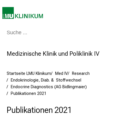
:
E
r
l
Medizin & Pflege
Patienten & Besucher
Forschung
Lehre
Das Kli
e
b
e
Medizinische Klinik und Poliklinik IV
n
S
i
Startseite LMU Klinikum
Med IV
Research
e
Endokrinologie, Diab. & Stoffwechsel
a
Endocrine Diagnostics (AG Bidlingmaier)
Publikationen 2021
m
2
Publikationen 2021
7
.
J