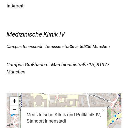
u
In Arbeit
n
i
2
0
Medizinische Klinik IV
2
5
Campus Innenstadt: Ziemssenstraße 5, 80336 München
d
e
Campus Großhadern: Marchioninistraße 15, 81377
n
München
K
a
r
r
+
i
e
−
×
Medizinische Klinik und Poliklinik IV,
r
Standort Innenstadt
e