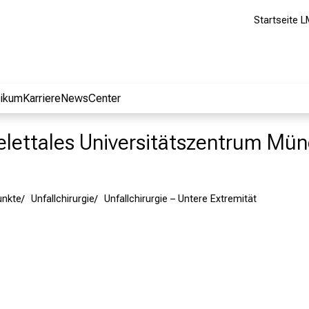
Startseite L
nikum
Karriere
NewsCenter
lettales Universitätszentrum Mü
nkte
Unfallchirurgie
Unfallchirurgie – Untere Extremität