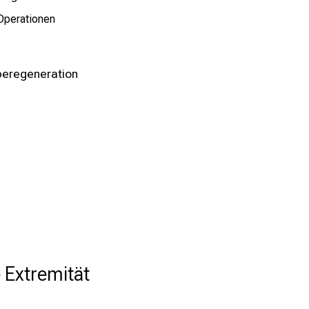
Operationen
beregeneration
e Extremität