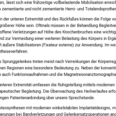
, lässt sich eine frühzeitige vollbelastende Mobilisation errei
zementierte und nicht zementierte Hemi- und Totalendoproth
 der unteren Extremität und des Rückfußes können die Folge v
 größerer Höhe sein. Oftmals müssen in der Behandlung Begleit
 offene Verletzungen auf Höhe des Knochenbruches eine wichtig
nd zur Vermeidung einer weiteren Belastung des Körpers in Er
 äußere Stabilisatoren (Fixateur externe) zur Anwendung. Im weit
ntheseverfahren.
s Sprunggelenkes treten meist nach Verrenkungen der Körperre
enen Regionen eine besondere Bedeutung zu. Neben der konvent
auch Funktionsaufnahmen und die Magnetresonanztomographie
teren Extremität umfassen die Ruhigstellung mittels modernen
peutischer Begleitung. Die Überwachung des Heilverlaufes erfolg
 engen Patientenanbindung über unsere Sprechstunde.
steosynthesen mit modernen winkelstabilen Implantatdesigns, m
ierungen bei Bandverletzungen und Gelenkersatzoperationen ang