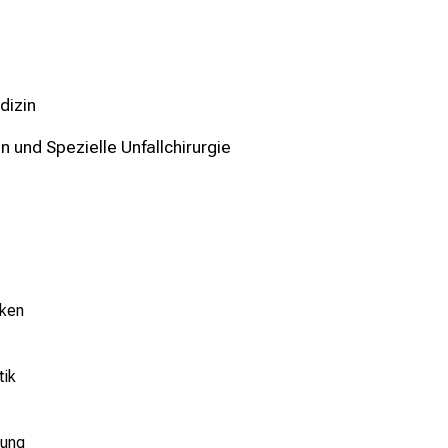
dizin
 und Spezielle Unfallchirurgie
cken
tik
gung