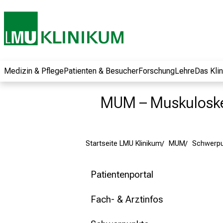
und erhalten Sie
spannende
Informationen zu
Jobs, Ausbildungen
und
Weiterbildungen.
Medizin & Pflege
Patienten & Besucher
Forschung
Lehre
Das Kli
Kommen Sie
vorbei, tauschen
MUM – Muskuloske
Sie sich mit
Kollegen aus und
lassen Sie sich von
Startseite LMU Klinikum
MUM
Schwerpu
der gelebten
Pflegewissenschaft
begeistern – ganz
Patientenportal
unverbindlich und
ohne Anmeldung.
Fach- & Arztinfos