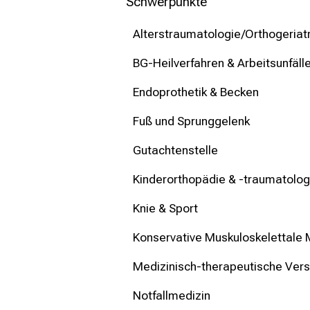
mehr Informationen
Schwerpunkte
Alterstraumatologie/Orthogeriatr
Schließen
BG-Heilverfahren & Arbeitsunfäll
Endoprothetik & Becken
Fuß und Sprunggelenk
Gutachtenstelle
Kinderorthopädie & -traumatolog
Knie & Sport
Konservative Muskuloskelettale 
Medizinisch-therapeutische Ver
Notfallmedizin