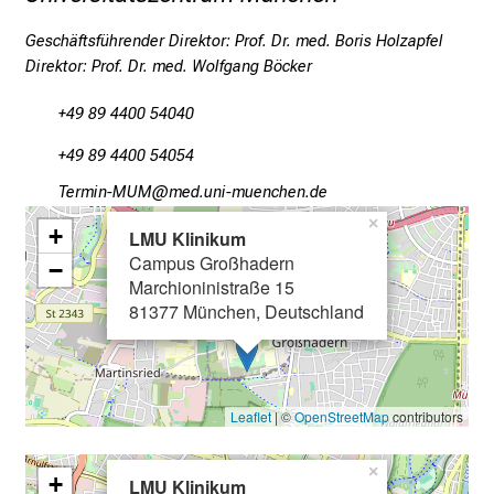
v
o
Geschäftsführender Direktor: Prof. Dr. med. Boris Holzapfel
l
Direktor: Prof. Dr. med. Wolfgang Böcker
l
e
+49 89 4400 54040
r
+49 89 4400 54054
i
Kipvlu#OCO
Yvim ful_vfiuyziu-mi
n
s
×
+
LMU Klinikum
p
Campus Großhadern
−
i
Marchioninistraße 15
r
81377 München, Deutschland
i
e
r
e
Leaflet
| ©
OpenStreetMap
contributors
n
d
×
+
LMU Klinikum