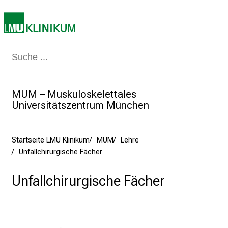
7
.
J
u
Medizin & Pflege
Patienten & Besucher
Forschung
Lehre
Das Kli
n
i
2
MUM – Muskuloskelettales
0
Universitätszentrum München
2
5
d
Startseite LMU Klinikum
MUM
Lehre
e
Unfallchirurgische Fächer
n
K
Unfallchirurgische Fächer
a
r
r
i