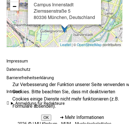
e
Campus Innenstadt
−
r
Ziemssenstraße 5
E
80336 München, Deutschland
i
n
b
l
Leaflet
| ©
OpenStreetMap
contributors
i
c
Impressum
k
Datenschutz
e
Barrierefreiheitserklärung
i
Zur Verbesserung der Funktion unserer Seite verwenden w
n
Cookies. Bitte beachten Sie, dass mit deaktivierten
Intranet
d
Cookies einige Dienste nicht mehr funktionieren (z.B.
e
Anmeldung für Redakteure
Formulare absenden).
n
a
➜
Mehr Informationen
OK
n
2026 © LMU Klinikum - MUM – Muskuloskelettales