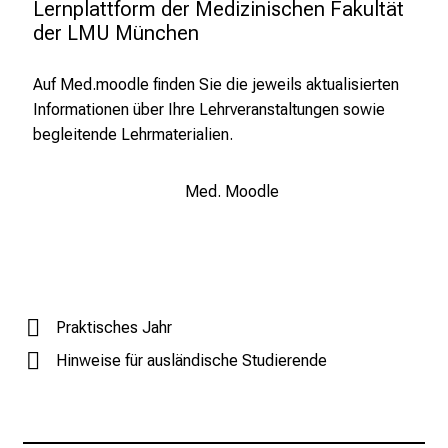
Lernplattform der Medizinischen Fakultät 
e
der LMU München
r
e
Auf Med.moodle finden Sie die jeweils aktualisierten
t
Informationen über Ihre Lehrveranstaltungen sowie
a
begleitende Lehrmaterialien.
g
d
Med. Moodle
e
r
P
f
l
e
Praktisches Jahr
g
Hinweise für ausländische Studierende
e
a
m
L