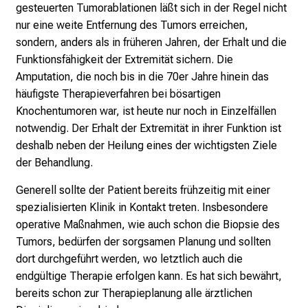
a
gesteuerten Tumorablationen läßt sich in der Regel nicht
r
nur eine weite Entfernung des Tumors erreichen,
r
sondern, anders als in früheren Jahren, der Erhalt und die
i
Funktionsfähigkeit der Extremität sichern. Die
e
Amputation, die noch bis in die 70er Jahre hinein das
r
häufigste Therapieverfahren bei bösartigen
e
Knochentumoren war, ist heute nur noch in Einzelfällen
c
notwendig. Der Erhalt der Extremität in ihrer Funktion ist
h
deshalb neben der Heilung eines der wichtigsten Ziele
a
der Behandlung.
n
Generell sollte der Patient bereits frühzeitig mit einer
c
spezialisierten Klinik in Kontakt treten. Insbesondere
e
operative Maßnahmen, wie auch schon die Biopsie des
n
Tumors, bedürfen der sorgsamen Planung und sollten
u
dort durchgeführt werden, wo letztlich auch die
n
endgültige Therapie erfolgen kann. Es hat sich bewährt,
d
bereits schon zur Therapieplanung alle ärztlichen
e