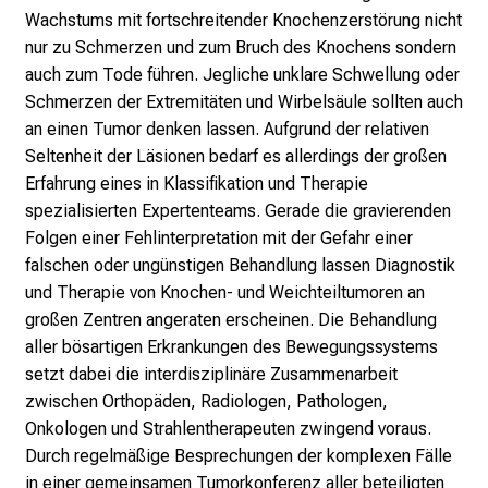
S
Wachstums mit fortschreitender Knochenzerstörung nicht
i
nur zu Schmerzen und zum Bruch des Knochens sondern
e
auch zum Tode führen. Jegliche unklare Schwellung oder
E
Schmerzen der Extremitäten und Wirbelsäule sollten auch
x
an einen Tumor denken lassen. Aufgrund der relativen
p
Seltenheit der Läsionen bedarf es allerdings der großen
e
Erfahrung eines in Klassifikation und Therapie
r
spezialisierten Expertenteams. Gerade die gravierenden
t
Folgen einer Fehlinterpretation mit der Gefahr einer
e
falschen oder ungünstigen Behandlung lassen Diagnostik
n
und Therapie von Knochen- und Weichteiltumoren an
,
großen Zentren angeraten erscheinen. Die Behandlung
e
aller bösartigen Erkrankungen des Bewegungssystems
n
setzt dabei die interdisziplinäre Zusammenarbeit
t
zwischen Orthopäden, Radiologen, Pathologen,
d
Onkologen und Strahlentherapeuten zwingend voraus.
e
Durch regelmäßige Besprechungen der komplexen Fälle
c
in einer gemeinsamen Tumorkonferenz aller beteiligten