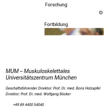
Weitere Infos
Forschung
e
g
H_Ko
e
Adob
Weitere Infos
n
Stoc
Fortbildung
a
Enno
u
Kapi
Weitere Infos
s
u
n
d
l
MUM – Muskuloskelettales
a
Universitätszentrum München
s
s
Geschäftsführender Direktor: Prof. Dr. med. Boris Holzapfel
e
Direktor: Prof. Dr. med. Wolfgang Böcker
n
S
+49 89 4400 54040
i