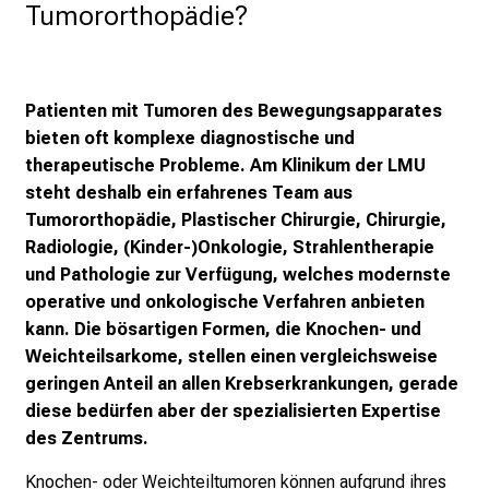
Tumororthopädie?
e
g
e
a
Patienten mit Tumoren des Bewegungsapparates
l
bieten oft komplexe diagnostische und
l
therapeutische Probleme. Am Klinikum der LMU
t
steht deshalb ein erfahrenes Team aus
a
Tumororthopädie, Plastischer Chirurgie, Chirurgie,
g
Radiologie, (Kinder-)Onkologie, Strahlentherapie
.
und Pathologie zur Verfügung, welches modernste
T
operative und onkologische Verfahren anbieten
r
kann. Die bösartigen Formen, die Knochen- und
e
Weichteilsarkome, stellen einen vergleichsweise
f
geringen Anteil an allen Krebserkrankungen, gerade
f
diese bedürfen aber der spezialisierten Expertise
e
des Zentrums.
n
Knochen- oder Weichteiltumoren können aufgrund ihres