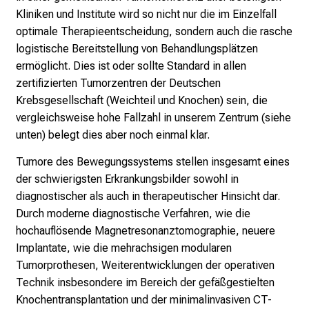
k
Kliniken und Institute wird so nicht nur die im Einzelfall
e
optimale Therapieentscheidung, sondern auch die rasche
n
logistische Bereitstellung von Behandlungsplätzen
S
ermöglicht. Dies ist oder sollte Standard in allen
i
zertifizierten Tumorzentren der Deutschen
e
Krebsgesellschaft (Weichteil und Knochen) sein, die
v
vergleichsweise hohe Fallzahl in unserem Zentrum (siehe
i
unten) belegt dies aber noch einmal klar.
e
l
Tumore des Bewegungssystems stellen insgesamt eines
f
der schwierigsten Erkrankungsbilder sowohl in
ä
diagnostischer als auch in therapeutischer Hinsicht dar.
l
Durch moderne diagnostische Verfahren, wie die
t
hochauflösende Magnetresonanztomographie, neuere
i
Implantate, wie die mehrachsigen modularen
g
Tumorprothesen, Weiterentwicklungen der operativen
e
Technik insbesondere im Bereich der gefäßgestielten
K
Knochentransplantation und der minimalinvasiven CT-