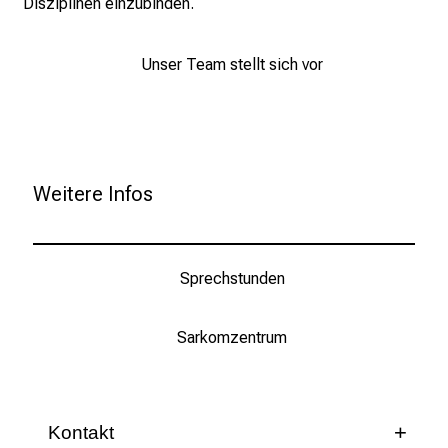
Disziplinen einzubinden.
r
h
a
Unser Team stellt sich vor
l
t
e
n
S
Weitere Infos
i
e
s
Sprechstunden
p
a
n
Sarkomzentrum
n
e
n
Kontakt
d