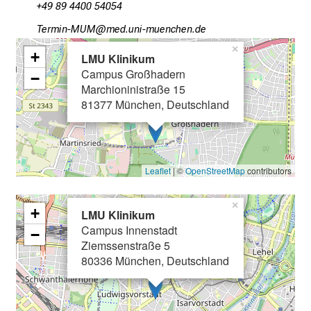
+49 89 4400 54054
e
KipvluhOCO
vim/ful_vfiuyziu mi
s
i
×
+
LMU Klinikum
c
Campus Großhadern
−
h
Marchioninistraße 15
v
81377 München, Deutschland
o
n
d
e
Leaflet
| ©
OpenStreetMap
contributors
r
g
×
+
LMU Klinikum
e
Campus Innenstadt
−
l
Ziemssenstraße 5
e
80336 München, Deutschland
b
t
e