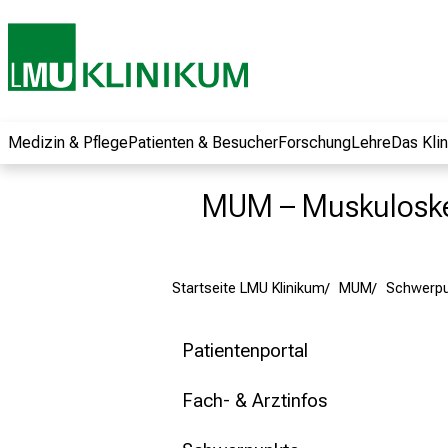
und erhalten Sie
spannende
Informationen zu
Jobs, Ausbildungen
und
Weiterbildungen.
Medizin & Pflege
Patienten & Besucher
Forschung
Lehre
Das Kli
Kommen Sie
vorbei, tauschen
MUM – Muskuloske
Sie sich mit
Kollegen aus und
lassen Sie sich von
Startseite LMU Klinikum
MUM
Schwerpu
der gelebten
Pflegewissenschaft
begeistern – ganz
Patientenportal
unverbindlich und
ohne Anmeldung.
Fach- & Arztinfos