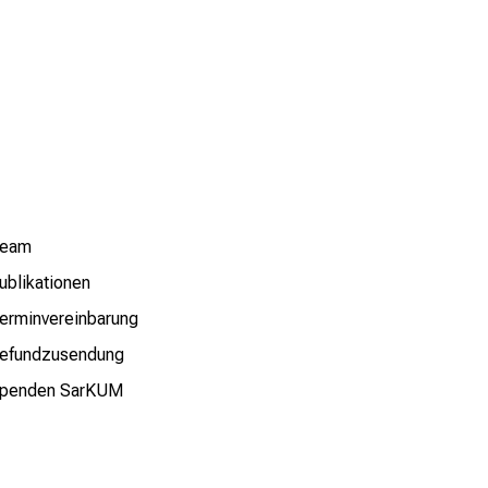
eam
ublikationen
erminvereinbarung
efundzusendung
penden SarKUM