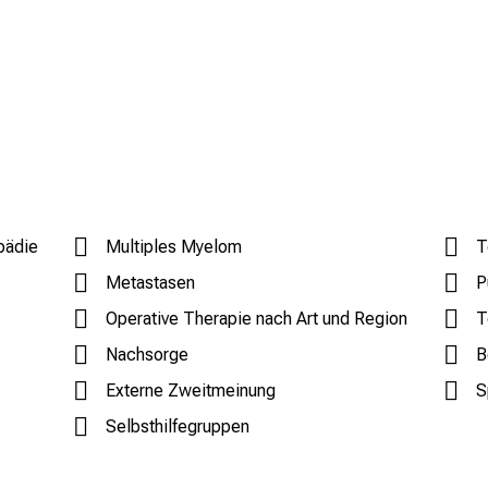
pädie
Multiples Myelom
T
Metastasen
P
Operative Therapie nach Art und Region
T
Nachsorge
B
Externe Zweitmeinung
S
Selbsthilfegruppen