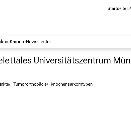
Startseite L
nikum
Karriere
NewsCenter
lettales Universitätszentrum Mü
nkte
Tumororthopädie
Knochensarkomtypen