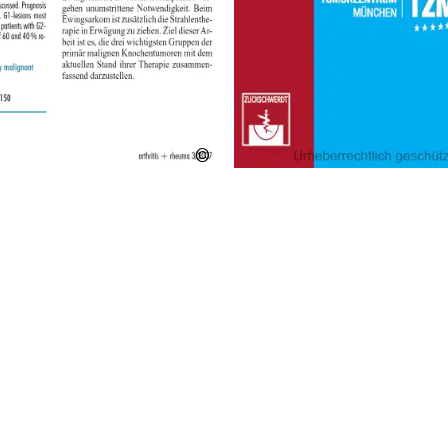
Mit
freundlicher
Genehmigung
des Thieme
Verlages