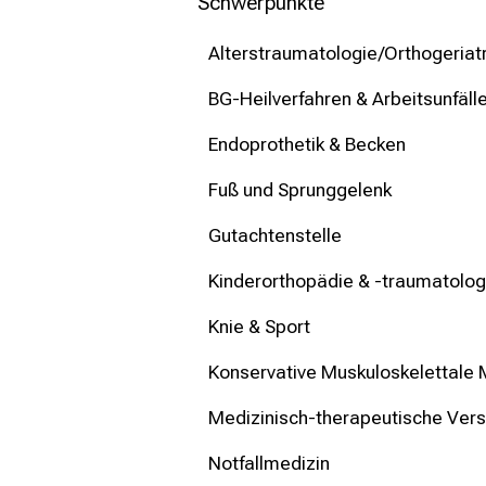
mehr Informationen
Schwerpunkte
Alterstraumatologie/Orthogeriatr
Schließen
BG-Heilverfahren & Arbeitsunfäll
Endoprothetik & Becken
Fuß und Sprunggelenk
Gutachtenstelle
Kinderorthopädie & -traumatolog
Knie & Sport
Konservative Muskuloskelettale 
Medizinisch-therapeutische Ver
Notfallmedizin