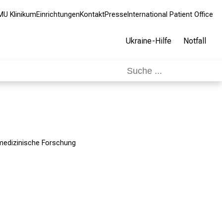
MU Klinikum
Einrichtungen
Kontakt
Presse
International Patient Office
Ukraine-Hilfe
Notfall
medizinische Forschung