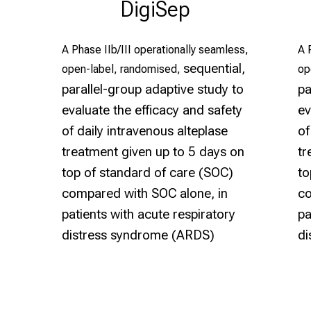
DigiSep
A Phase IIb/III operationally seamless,
A 
sequential,
open-label, randomised,
op
parallel-group adaptive study to
pa
evaluate the efficacy
and safety
ev
of daily intravenous alteplase
of
treatment given up to 5
days on
tr
top of standard of care (SOC)
to
compared with SOC alone,
in
co
patients with acute respiratory
pa
distress syndrome (ARDS)
di