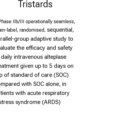
Tristards
Phase IIb/III operationally seamless,
sequential,
en-label, randomised,
rallel-group adaptive study to
aluate the efficacy
and safety
 daily intravenous alteplase
eatment given up to 5
days on
p of standard of care (SOC)
mpared with SOC alone,
in
tients with acute respiratory
stress syndrome (ARDS)