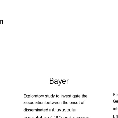
n
Bayer
Et
Exploratory study to investigate the
Ge
association between the onset of
int
intravascular
disseminated
un
coagulation (DIC) and disease