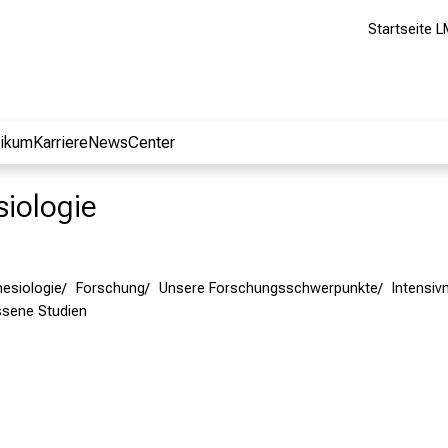
Startseite L
nikum
Karriere
NewsCenter
siologie
hesiologie
Forschung
Unsere Forschungsschwerpunkte
Intensiv
sene Studien