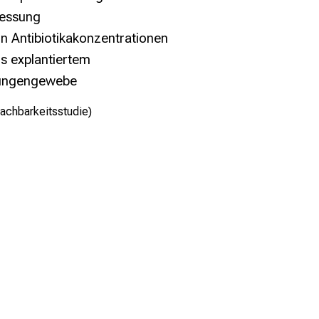
essung
on
Antibiotikakonzentrationen
s explantiertem
ungengewebe
achbarkeitsstudie)