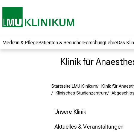
und erhalten Sie
spannende
Informationen zu
Jobs, Ausbildungen
und
Weiterbildungen.
Medizin & Pflege
Patienten & Besucher
Forschung
Lehre
Das Kli
Kommen Sie
vorbei, tauschen
Klinik für Anaesthe
Sie sich mit
Kollegen aus und
lassen Sie sich von
Startseite LMU Klinikum
Klinik für Anaest
der gelebten
Klinisches Studienzentrum
Abgeschlos
Pflegewissenschaft
begeistern – ganz
unverbindlich und
Unsere Klinik
ohne Anmeldung.
Aktuelles & Veranstaltungen