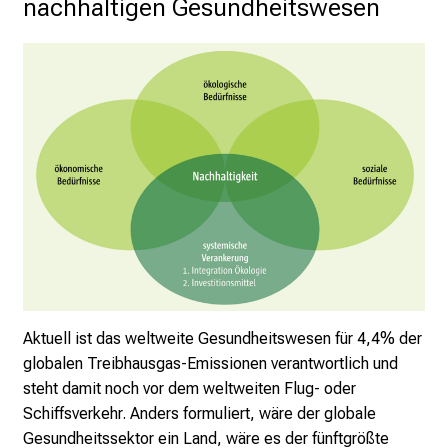
nachhaltigen Gesundheitswesen
P
f
l
e
g
e
a
m
L
M
U
K
l
i
Aktuell ist das weltweite Gesundheitswesen für 4,4% der
n
globalen Treibhausgas-Emissionen verantwortlich und
i
steht damit noch vor dem weltweiten Flug- oder
k
Schiffsverkehr. Anders formuliert, w
äre der globale
u
Gesundheitssektor ein Land, wäre es der fünftgrößte