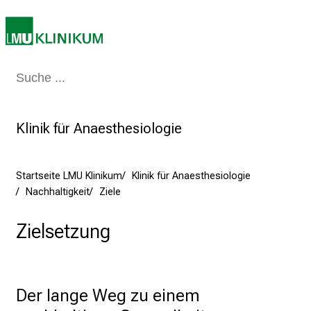
5
d
e
n
K
Medizin & Pflege
Patienten & Besucher
Forschung
Lehre
Das Kli
a
r
r
Klinik für Anaesthesiologie
i
e
Startseite LMU Klinikum
Klinik für Anaesthesiologie
r
Nachhaltigkeit
Ziele
e
t
Zielsetzung
a
g
d
e
Der lange Weg zu einem 
r