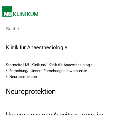
:
E
r
l
Medizin & Pflege
Patienten & Besucher
Forschung
Lehre
Das Kli
e
b
e
Klinik für Anaesthesiologie
n
S
i
Startseite LMU Klinikum
Klinik für Anaesthesiologie
e
Forschung
Unsere Forschungsschwerpunkte
a
Neuroprotektion
m
Neuroprotektion
2
7
.
J
Unsere einzelnen Arbeitsgruppen im 