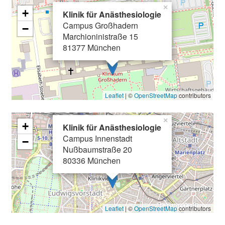
t
×
+
Klinik für Anästhesiologie
a
Campus Großhadern
g
−
Marchioninistraße 15
d
81377 München
e
r
P
f
Leaflet
| ©
OpenStreetMap
contributors
l
e
×
+
Klinik für Anästhesiologie
g
Campus Innenstadt
e
−
Nußbaumstraße 20
a
80336 München
m
L
M
U
Leaflet
| ©
OpenStreetMap
contributors
K