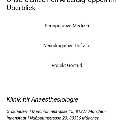
u
Überblick
n
i
2
Perioperative Medizin
0
2
5
Neurokognitive Defizite
d
e
n
Projekt Gertrud
K
a
r
r
Klinik für Anaesthesiologie
i
e
Großhadern | Marchioninistrasse 15, 81377 München
r
Innenstadt | Nußbaumstrasse 20, 80336 München
e