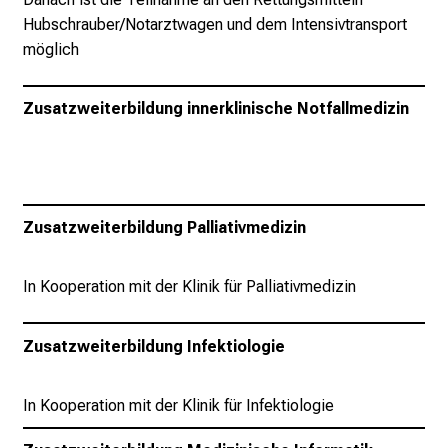
u
Hubschrauber/Notarztwagen und dem Intensivtransport
m
möglich
–
e
Zusatzweiterbildung innerklinische Notfallmedizin
i
n
T
a
g
Zusatzweiterbildung Palliativmedizin
v
o
l
In Kooperation mit der Klinik für Palliativmedizin
l
e
Zusatzweiterbildung Infektiologie
r
i
In Kooperation mit der Klinik für Infektiologie
n
s