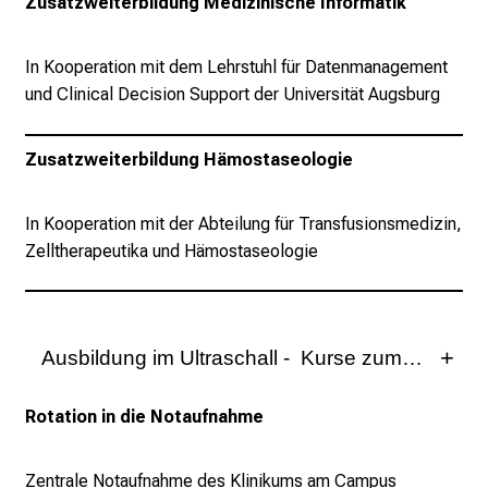
Zusatzweiterbildung Medizinische Informatik
p
i
r
In Kooperation mit dem Lehrstuhl für Datenmanagement
i
und Clinical Decision Support der Universität Augsburg
e
r
Zusatzweiterbildung Hämostaseologie
e
n
In Kooperation mit der Abteilung für Transfusionsmedizin,
d
Zelltherapeutika und Hämostaseologie
e
r
E
i
Ausbildung im Ultraschall
n
b
Sonographisch-gesteuerte Gefäßzugänge und
Rotation in die Notaufnahme
l
Regionalanästhesie sind essentielle Bestandteile der
i
modernen perioperativen anästhesiologischen
c
Versorgung. Ebenso sind die fokussierte
Zentrale Notaufnahme des Klinikums am Campus