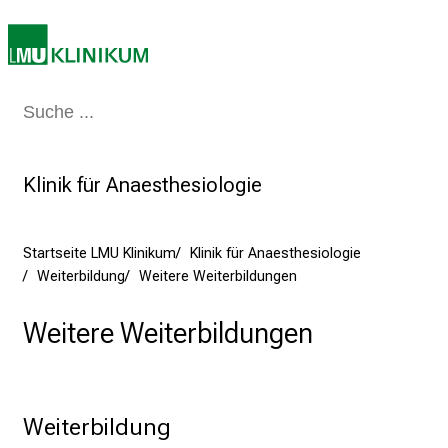
2
5
d
e
n
Medizin & Pflege
Patienten & Besucher
Forschung
Lehre
Das Kli
K
a
r
Klinik für Anaesthesiologie
r
i
Startseite LMU Klinikum
Klinik für Anaesthesiologie
e
Weiterbildung
Weitere Weiterbildungen
r
e
Weitere Weiterbildungen
t
a
g
d
Weiterbildung
e