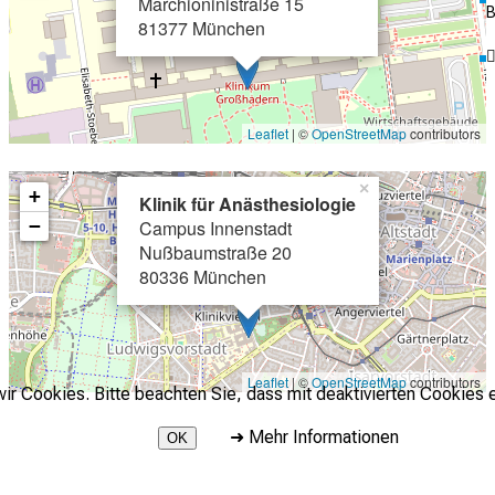
Marchioninistraße 15
B
81377 München
Leaflet
| ©
OpenStreetMap
contributors
×
+
Klinik für Anästhesiologie
−
Campus Innenstadt
Nußbaumstraße 20
80336 München
Leaflet
| ©
OpenStreetMap
contributors
r Cookies. Bitte beachten Sie, dass mit deaktivierten Cookies e
➜
Mehr Informationen
OK
2026 © LMU Klinikum - Klinik für Anaesthesiologie