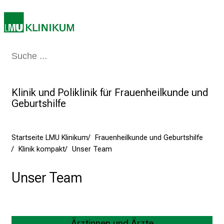
a
m
2
7
.
Medizin & Pflege
Patienten & Besucher
Forschung
Lehre
Das Kli
J
u
Klinik und Poliklinik für Frauenheilkunde und
n
Geburtshilfe
i
2
0
Startseite LMU Klinikum
Frauenheilkunde und Geburtshilfe
2
Klinik kompakt
Unser Team
5
d
Unser Team
e
n
K
a
Ärztinnen und Ärzte