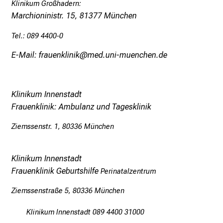
Klinikum Großhadern:
a
Marchioninistr. 15, 81377 München
m
L
Tel.: 089 4400-0
M
E-Mail: frauenklinik@med.uni-muenchen.de
U
K
l
Klinikum Innenstadt
i
Frauenklinik: Ambulanz und Tagesklinik
n
i
Ziemssenstr. 1, 80336 München
k
u
m
Klinikum Innenstadt
–
Frauenklinik Geburtshilfe
Perinatalzentrum
e
Ziemssenstraße 5, 80336 München
i
n
Klinikum Innenstadt 089 4400 31000
T