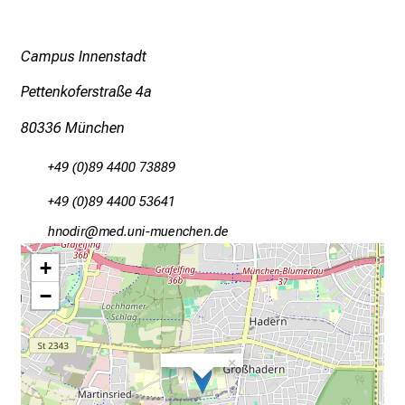
n
s
Campus Innenstadt
p
r
Pettenkoferstraße 4a
u
80336 München
c
h
+49 (0)89 4400 73889
s
v
+49 (0)89 4400 53641
o
zuümYlDp
vim fulrvfDSiuyziuemi
l
+
l
−
e
n
u
n
×
d