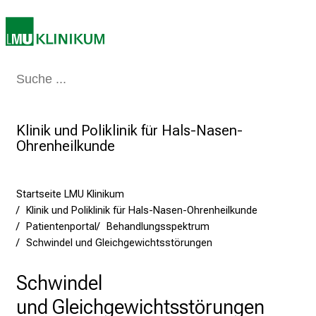
r
i
e
r
Medizin & Pflege
Patienten & Besucher
Forschung
Lehre
Das Kli
e
t
a
Klinik und Poliklinik für Hals-Nasen-
g
Ohrenheilkunde
d
e
r
Startseite LMU Klinikum
P
Klinik und Poliklinik für Hals-Nasen-Ohrenheilkunde
f
Patientenportal
Behandlungsspektrum
l
Schwindel und Gleichgewichtsstörungen
e
g
Schwindel
e
und Gleichgewichtsstörungen
a