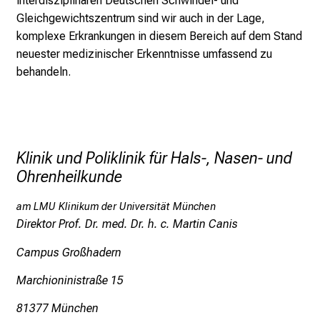
interdisziplinären Deutschen Schwindel- und
d
Gleichgewichtszentrum sind wir auch in der Lage,
e
komplexe Erkrankungen in diesem Bereich auf dem Stand
r
neuester medizinischer Erkenntnisse umfassend zu
E
behandeln.
i
n
b
l
Klinik und Poliklinik für Hals-, Nasen- und
i
Ohrenheilkunde
c
k
am LMU Klinikum der Universität München
e
Direktor Prof. Dr. med. Dr. h. c. Martin Canis
i
n
Campus Großhadern
d
Marchioninistraße 15
e
n
81377 München
a