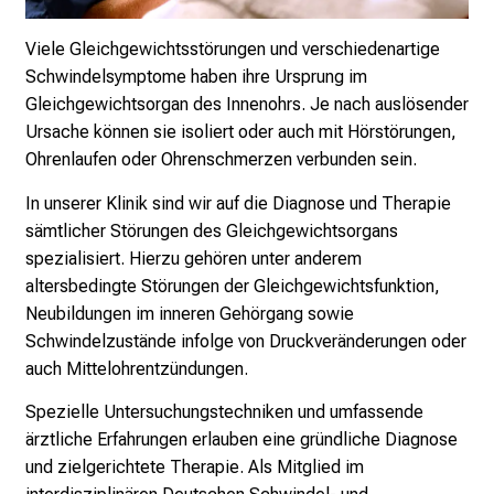
g
Viele Gleichgewichtsstörungen und verschiedenartige
v
Schwindelsymptome haben ihre Ursprung im
o
Gleichgewichtsorgan des Innenohrs. Je nach auslösender
l
Ursache können sie isoliert oder auch mit Hörstörungen,
l
Ohrenlaufen oder Ohrenschmerzen verbunden sein.
e
r
In unserer Klinik sind wir auf die Diagnose und Therapie
i
sämtlicher Störungen des Gleichgewichtsorgans
n
spezialisiert. Hierzu gehören unter anderem
s
altersbedingte Störungen der Gleichgewichtsfunktion,
p
Neubildungen im inneren Gehörgang sowie
i
Schwindelzustände infolge von Druckveränderungen oder
r
auch Mittelohrentzündungen.
i
e
Spezielle Untersuchungstechniken und umfassende
r
ärztliche Erfahrungen erlauben eine gründliche Diagnose
e
und zielgerichtete Therapie. Als Mitglied im
n