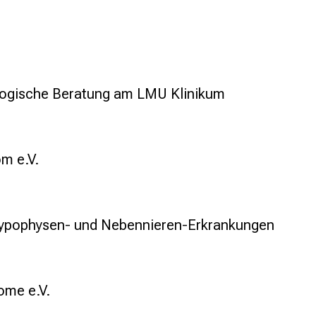
logische Beratung am LMU Klinikum
m e.V.
Hypophysen- und Nebennieren-Erkrankungen
ome e.V.