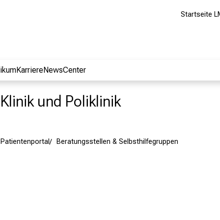
Startseite L
nikum
Karriere
NewsCenter
linik und Poliklinik
Patientenportal
Beratungsstellen & Selbsthilfegruppen