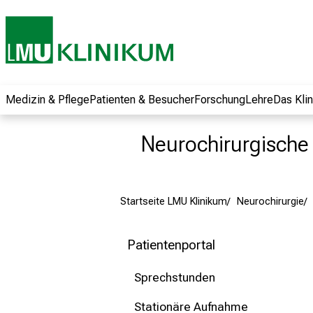
und erhalten Sie
spannende
Informationen zu
Jobs, Ausbildungen
und
Weiterbildungen.
Medizin & Pflege
Patienten & Besucher
Forschung
Lehre
Das Kli
Kommen Sie
vorbei, tauschen
Neurochirurgische K
Sie sich mit
Kollegen aus und
lassen Sie sich von
Startseite LMU Klinikum
Neurochirurgie
der gelebten
Pflegewissenschaft
begeistern – ganz
Patientenportal
unverbindlich und
ohne Anmeldung.
Sprechstunden
Stationäre Aufnahme