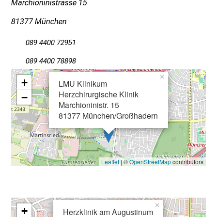
Marchioninistrasse 15
f
81377 München
l
e
089 4400 72951
g
e
089 4400 78898
a
×
+
LMU Klinikum
m
Herzchirurgische Klinik
L
−
Marchioninistr. 15
M
81377 München/Großhadern
U
K
l
i
Leaflet
| ©
OpenStreetMap
contributors
n
i
k
u
×
+
Herzklinik am Augustinum
m