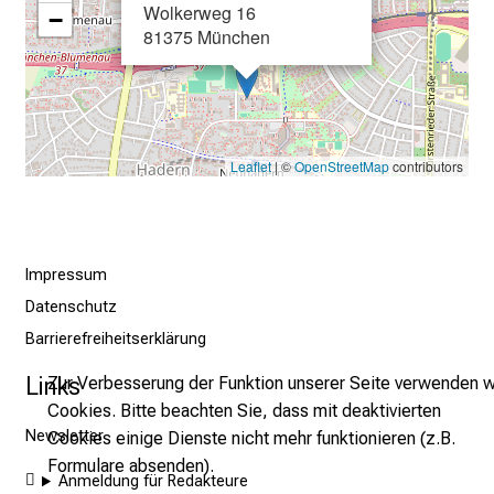
Wolkerweg 16
−
–
81375 München
e
i
n
T
a
Leaflet
| ©
OpenStreetMap
contributors
g
v
o
l
Impressum
l
Datenschutz
e
Barrierefreiheitserklärung
r
Links
Zur Verbesserung der Funktion unserer Seite verwenden w
i
Cookies. Bitte beachten Sie, dass mit deaktivierten
n
Newsletter
Cookies einige Dienste nicht mehr funktionieren (z.B.
s
Formulare absenden).
p
Anmeldung für Redakteure