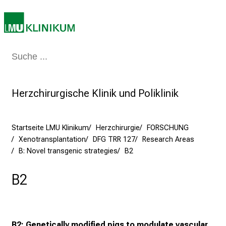
e
n
S
i
Medizin & Pflege
Patienten & Besucher
Forschung
Lehre
Das Kli
e
a
m
Herzchirurgische Klinik und Poliklinik
2
7
.
Startseite LMU Klinikum
Herzchirurgie
FORSCHUNG
J
Xenotransplantation
DFG TRR 127
Research Areas
u
B: Novel transgenic strategies
B2
n
i
B2
2
0
2
5
B2: Genetically modified pigs to modulate vascular