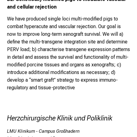
d
and cellular rejection
e
We have produced single loci multi-modified pigs to
n
combat hyperacute and vascular rejection. Our goal is
K
now to improve long-term xenograft survival. We will a)
a
define the multi-transgene integration site and determine
r
PERV load; b) characterise transgene expression patterns
r
in detail and assess the survival and functionality of multi-
i
modified porcine tissues and organs as xenografts; c)
e
introduce additional modifications as necessary; d)
r
develop a “smart graft” strategy to express immuno-
e
regulatory and tissue-protective
t
a
g
d
Herzchirurgische Klinik und Poliklinik
e
r
LMU Klinikum - Campus Großhadern
P