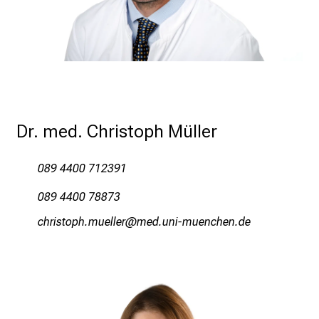
T
r
e
f
f
e
n
Dr. med. Christoph Müller
S
i
089 4400 712391
e
E
089 4400 78873
x
yzplcbüöz vfiääip
vim fulrYvfiuyziusmi
p
e
r
t
e
n