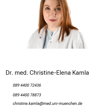
,
e
n
t
d
e
c
k
e
n
S
Dr. med. Christine-Elena Kamla
i
e
v
089 4400 72436
i
089 4400 78873
e
l
yzplcbluieogväg
vim fulrvfiuyziu mi
f