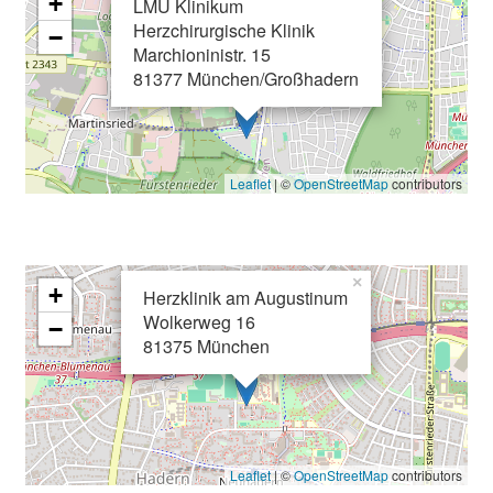
+
LMU Klinikum
c
Herzchirurgische Klinik
−
Marchioninistr. 15
e
81377 München/Großhadern
n
u
n
d
Leaflet
| ©
OpenStreetMap
contributors
e
r
h
a
×
+
Herzklinik am Augustinum
l
Wolkerweg 16
−
t
81375 München
e
n
S
i
e
Leaflet
| ©
OpenStreetMap
contributors