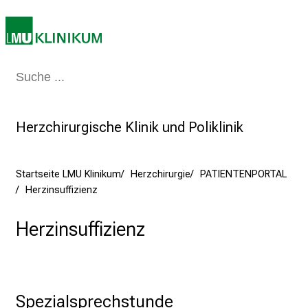
i
k
u
m
–
Medizin & Pflege
Patienten & Besucher
Forschung
Lehre
Das Kli
e
i
n
Herzchirurgische Klinik und Poliklinik
T
a
Startseite LMU Klinikum
Herzchirurgie
PATIENTENPORTAL
g
Herzinsuffizienz
v
o
Herzinsuffizienz
l
l
e
r
i
Spezialsprechstunde                    