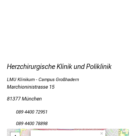
ä
l
t
i
g
e
K
a
Herzchirurgische Klinik und Poliklinik
r
r
LMU Klinikum - Campus Großhadern
i
Marchioninistrasse 15
e
r
81377 München
e
089 4400 72951
c
h
089 4400 78898
a
×
n