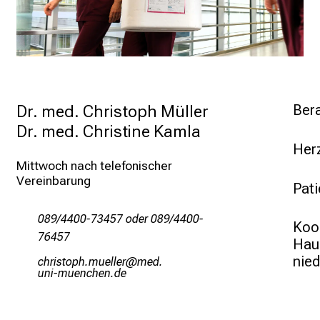
v
o
l
l
e
n
Dr. med. Christoph Müller

Bera
u
Dr. med. Christine Kamla
n
Her
d
Mittwoch nach telefonischer 
g
Vereinbarung 
Pat
a
n
089/4400-73457 oder 089/4400-
z
Koor
76457
h
Haus
e
yzplcbüöz-vfiääiSp
vim-
fulGvfiuJyaziu mi
i
t
l