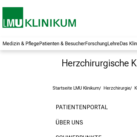
und erhalten Sie
spannende
Informationen zu
Jobs, Ausbildungen
und
Weiterbildungen.
Medizin & Pflege
Patienten & Besucher
Forschung
Lehre
Das Kli
Kommen Sie
vorbei, tauschen
Herzchirurgische Kl
Sie sich mit
Kollegen aus und
lassen Sie sich von
Startseite LMU Klinikum
Herzchirurgie
der gelebten
Pflegewissenschaft
begeistern – ganz
PATIENTENPORTAL
unverbindlich und
ohne Anmeldung.
ÜBER UNS