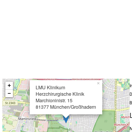
×
+
LMU Klinikum
−
Herzchirurgische Klinik
D
Marchioninistr. 15
B
81377 München/Großhadern
N