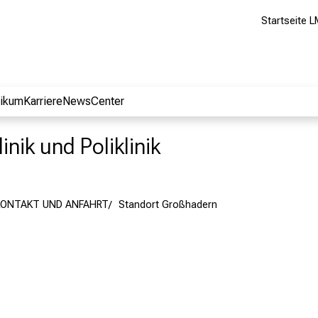
Startseite L
nikum
Karriere
NewsCenter
inik und Poliklinik
KONTAKT UND ANFAHRT
Standort Großhadern