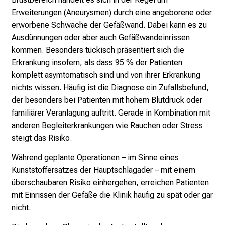
m
Erweiterungen (Aneurysmen) durch eine angeborene oder
L
erworbene Schwäche der Gefäßwand. Dabei kann es zu
M
Ausdünnungen oder aber auch Gefäßwandeinrissen
U
kommen. Besonders tückisch präsentiert sich die
K
Erkrankung insofern, als dass 95 % der Patienten
l
komplett asymtomatisch sind und von ihrer Erkrankung
i
nichts wissen. Häufig ist die Diagnose ein Zufallsbefund,
n
der besonders bei Patienten mit hohem Blutdruck oder
i
familiärer Veranlagung auftritt. Gerade in Kombination mit
k
anderen Begleiterkrankungen wie Rauchen oder Stress
u
steigt das Risiko.
m
Während geplante Operationen – im Sinne eines
–
Kunststoffersatzes der Hauptschlagader – mit einem
e
überschaubaren Risiko einhergehen, erreichen Patienten
i
mit Einrissen der Gefäße die Klinik häufig zu spät oder gar
n
nicht.
T
a