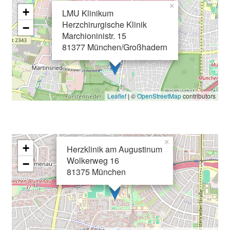
g
×
+
LMU Klinikum
a
Herzchirurgische Klinik
−
n
Marchioninistr. 15
z
81377 München/Großhadern
h
e
i
t
Leaflet
| ©
OpenStreetMap
contributors
l
i
c
×
h
+
Herzklinik am Augustinum
e
Wolkerweg 16
−
n
81375 München
P
f
l
e