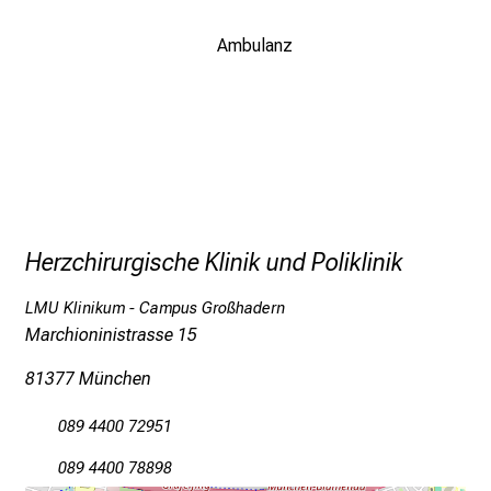
a
n
Ambulanz
s
p
r
u
c
h
s
v
Herzchirurgische Klinik und Poliklinik
o
l
LMU Klinikum - Campus Großhadern
l
Marchioninistrasse 15
e
81377 München
n
u
089 4400 72951
n
d
089 4400 78898