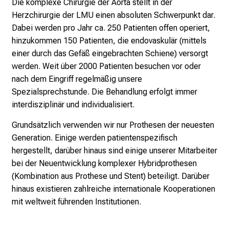
Die komplexe Chirurgie der Aorta stellt in der
g
Herzchirurgie der LMU einen absoluten Schwerpunkt dar.
v
Dabei werden pro Jahr ca. 250 Patienten offen operiert,
o
hinzukommen 150 Patienten, die endovaskulär (mittels
l
einer durch das Gefäß eingebrachten Schiene) versorgt
l
werden. Weit über 2000 Patienten besuchen vor oder
e
nach dem Eingriff regelmäßig unsere
r
Spezialsprechstunde. Die Behandlung erfolgt immer
i
interdisziplinär und individualisiert.
n
Grundsätzlich verwenden wir nur Prothesen der neuesten
s
Generation. Einige werden patientenspezifisch
p
hergestellt, darüber hinaus sind einige unserer Mitarbeiter
i
bei der Neuentwicklung komplexer Hybridprothesen
r
(Kombination aus Prothese und Stent) beteiligt. Darüber
i
hinaus existieren zahlreiche internationale Kooperationen
e
mit weltweit führenden Institutionen.
r
e