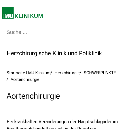
r
i
e
r
Medizin & Pflege
Patienten & Besucher
Forschung
Lehre
Das Kli
e
t
a
Herzchirurgische Klinik und Poliklinik
g
d
e
Startseite LMU Klinikum
Herzchirurgie
SCHWERPUNKTE
r
Aortenchirurgie
P
f
Aortenchirurgie
l
e
g
e
Bei krankhaften Veränderungen der Hauptschlagader im
a
Brustbereich handelt es sich in der Regel um