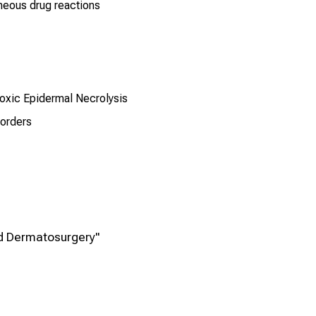
neous drug reactions
Toxic Epidermal Necrolysis
sorders
d Dermatosurgery"