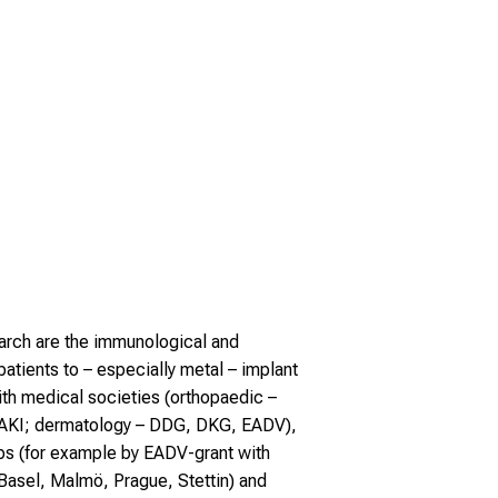
arch are the immunological and
patients to – especially metal – implant
th medical societies (orthopaedic –
AKI; dermatology – DDG, DKG, EADV),
ups (for example by EADV-grant with
sel, Malmö, Prague, Stettin) and