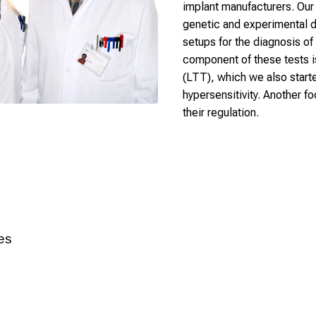
implant manufacturers. Ou
genetic and experimental d
setups for the diagnosis of
component of these tests i
(LTT), which we also start
hypersensitivity. Another f
their regulation.
es
ulness of lymphocyte
transformation test and in vitro cytokine rel
l/
palladium allergy. Immun Inflamm Dis 2020. 8(4):483-
492