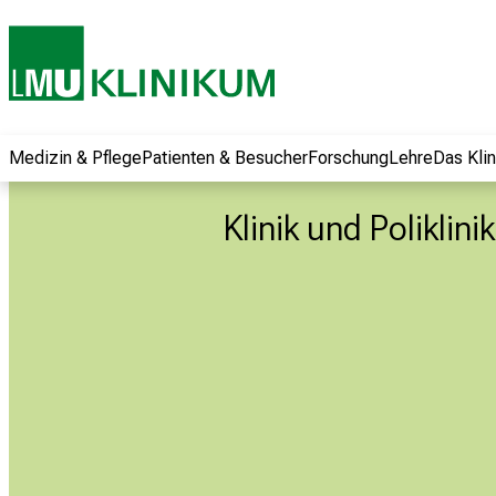
und erhalten Sie
spannende
Informationen zu
Jobs, Ausbildungen
und
Weiterbildungen.
Medizin & Pflege
Patienten & Besucher
Forschung
Lehre
Das Kli
Kommen Sie
vorbei, tauschen
Klinik und Poliklin
Sie sich mit
Kollegen aus und
lassen Sie sich von
der gelebten
Pflegewissenschaft
begeistern – ganz
unverbindlich und
ohne Anmeldung.