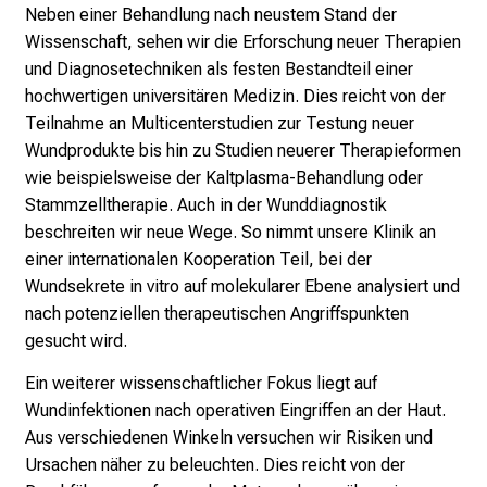
,
Neben einer Behandlung nach neustem Stand der
e
Wissenschaft, sehen wir die Erforschung neuer Therapien
n
und Diagnosetechniken als festen Bestandteil einer
t
hochwertigen universitären Medizin. Dies reicht von der
d
Teilnahme an Multicenterstudien zur Testung neuer
e
Wundprodukte bis hin zu Studien neuerer Therapieformen
c
wie beispielsweise der Kaltplasma-Behandlung oder
k
Stammzelltherapie. Auch in der Wunddiagnostik
e
beschreiten wir neue Wege. So nimmt unsere Klinik an
n
einer internationalen Kooperation Teil, bei der
S
Wundsekrete in vitro auf molekularer Ebene analysiert und
i
nach potenziellen therapeutischen Angriffspunkten
e
gesucht wird.
v
Ein weiterer wissenschaftlicher Fokus liegt auf
i
Wundinfektionen nach operativen Eingriffen an der Haut.
e
Aus verschiedenen Winkeln versuchen wir Risiken und
l
Ursachen näher zu beleuchten. Dies reicht von der
f