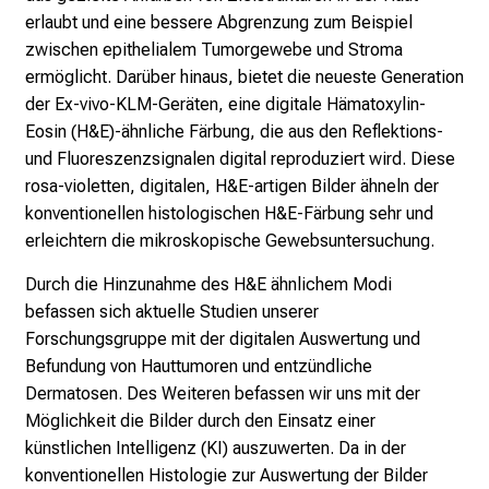
v
erlaubt und eine bessere Abgrenzung zum Beispiel
o
zwischen epithelialem Tumorgewebe und Stroma
l
ermöglicht. Darüber hinaus, bietet die neueste Generation
l
der Ex-vivo-KLM-Geräten, eine digitale Hämatoxylin-
e
Eosin (H&E)-ähnliche Färbung, die aus den Reflektions-
n
und Fluoreszenzsignalen digital reproduziert wird. Diese
u
rosa-violetten, digitalen, H&E-artigen Bilder ähneln der
n
konventionellen histologischen H&E-Färbung sehr und
d
erleichtern die mikroskopische Gewebsuntersuchung.
g
a
Durch die Hinzunahme des H&E ähnlichem Modi
n
befassen sich aktuelle Studien unserer
z
Forschungsgruppe mit der digitalen Auswertung und
h
Befundung von Hauttumoren und entzündliche
e
Dermatosen. Des Weiteren befassen wir uns mit der
i
Möglichkeit die Bilder durch den Einsatz einer
t
künstlichen Intelligenz (KI) auszuwerten. Da in der
l
konventionellen Histologie zur Auswertung der Bilder