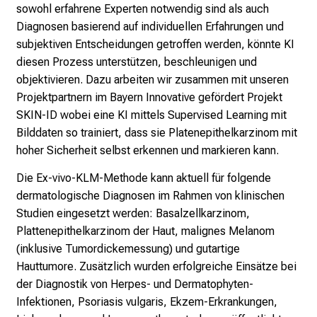
i
sowohl erfahrene Experten notwendig sind als auch
c
Diagnosen basierend auf individuellen Erfahrungen und
h
subjektiven Entscheidungen getroffen werden, könnte KI
e
diesen Prozess unterstützen, beschleunigen und
n
objektivieren. Dazu arbeiten wir zusammen mit unseren
P
Projektpartnern im Bayern Innovative gefördert Projekt
f
SKIN-ID wobei eine KI mittels Supervised Learning mit
l
Bilddaten so trainiert, dass sie Platenepithelkarzinom mit
e
hoher Sicherheit selbst erkennen und markieren kann.
g
Die Ex-vivo-KLM-Methode kann aktuell für folgende
e
dermatologische Diagnosen im Rahmen von klinischen
a
Studien eingesetzt werden: Basalzellkarzinom,
l
Plattenepithelkarzinom der Haut, malignes Melanom
l
(inklusive Tumordickemessung) und gutartige
t
Hauttumore. Zusätzlich wurden erfolgreiche Einsätze bei
a
der Diagnostik von Herpes- und Dermatophyten-
g
Infektionen, Psoriasis vulgaris, Ekzem-Erkrankungen,
.