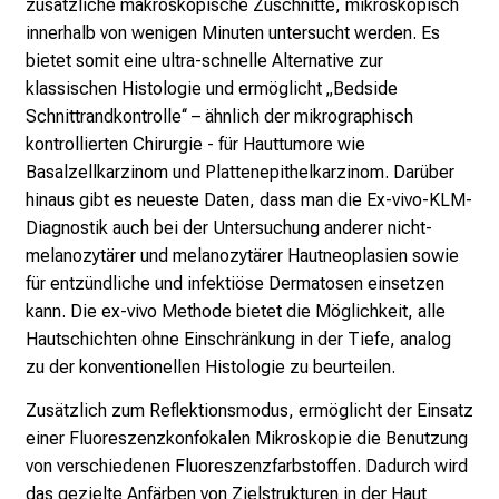
i
zusätzliche makroskopische Zuschnitte, mikroskopisch
c
innerhalb von wenigen Minuten untersucht werden. Es
k
bietet somit eine ultra-schnelle Alternative zur
e
klassischen Histologie und ermöglicht „Bedside
i
Schnittrandkontrolle‘‘ – ähnlich der mikrographisch
n
kontrollierten Chirurgie - für Hauttumore wie
d
Basalzellkarzinom und Plattenepithelkarzinom. Darüber
e
hinaus gibt es neueste Daten, dass man die Ex-vivo-KLM-
n
Diagnostik auch bei der Untersuchung anderer nicht-
a
melanozytärer und melanozytärer Hautneoplasien sowie
n
für entzündliche und infektiöse Dermatosen einsetzen
s
kann. Die ex-vivo Methode bietet die Möglichkeit, alle
p
Hautschichten ohne Einschränkung in der Tiefe, analog
r
zu der konventionellen Histologie zu beurteilen.
u
Zusätzlich zum Reflektionsmodus, ermöglicht der Einsatz
c
einer Fluoreszenzkonfokalen Mikroskopie die Benutzung
h
von verschiedenen Fluoreszenzfarbstoffen. Dadurch wird
s
das gezielte Anfärben von Zielstrukturen in der Haut