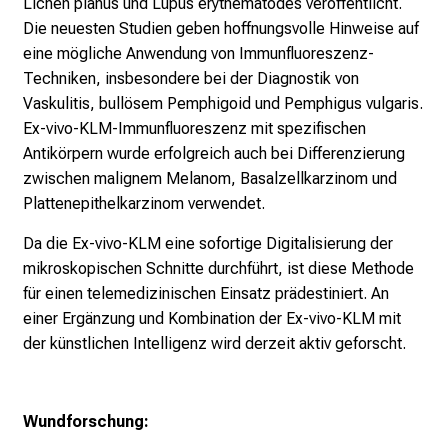
Lichen planus und Lupus erythematodes veröffentlicht.
T
Die neuesten Studien geben hoffnungsvolle Hinweise auf
r
eine mögliche Anwendung von Immunfluoreszenz-
e
Techniken, insbesondere bei der Diagnostik von
f
Vaskulitis, bullösem Pemphigoid und Pemphigus vulgaris.
f
Ex-vivo-KLM-Immunfluoreszenz mit spezifischen
e
Antikörpern wurde erfolgreich auch bei Differenzierung
n
zwischen malignem Melanom, Basalzellkarzinom und
S
Plattenepithelkarzinom verwendet.
i
e
Da die Ex-vivo-KLM eine sofortige Digitalisierung der
E
mikroskopischen Schnitte durchführt, ist diese Methode
x
für einen telemedizinischen Einsatz prädestiniert. An
p
einer Ergänzung und Kombination der Ex-vivo-KLM mit
e
der künstlichen Intelligenz wird derzeit aktiv geforscht.
r
t
e
Wundforschung:
n