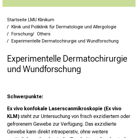
n
s
p
Startseite LMU Klinikum
i
Klinik und Poliklinik für Dermatologie und Allergologie
r
Forschung
Others
i
Experimentelle Dermatochirurgie und Wundforschung
e
r
Experimentelle Dermatochirurgie
e
und Wundforschung
n
d
e
r
Schwerpunkte:
E
i
Ex vivo konfokale Laserscanmikroskopie (Ex vivo
n
KLM)
steht zur Untersuchung von frisch exzidiertem oder
b
gefrorenem Gewebe zur Verfügung. Das exzidierte
l
Gewebe kann direkt intraoperativ, ohne weitere