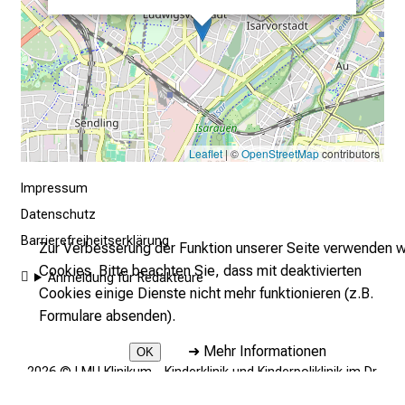
e
r
E
i
n
b
l
Leaflet
| ©
OpenStreetMap
contributors
i
Impressum
c
k
Datenschutz
e
Barrierefreiheitserklärung
Zur Verbesserung der Funktion unserer Seite verwenden w
i
Cookies. Bitte beachten Sie, dass mit deaktivierten
Anmeldung für Redakteure
n
Cookies einige Dienste nicht mehr funktionieren (z.B.
d
Formulare absenden).
e
n
➜
Mehr Informationen
OK
2026 © LMU Klinikum - Kinderklinik und Kinderpoliklinik im Dr.
a
von Haunerschen Kinderspital
n