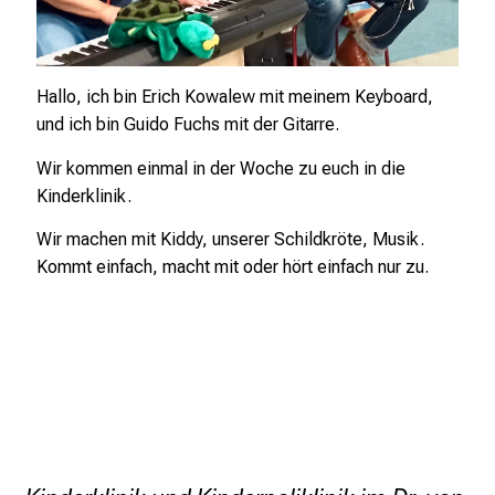
L
M
U
K
Hallo, ich bin Erich Kowalew mit meinem Keyboard,
l
und ich bin Guido Fuchs mit der Gitarre.
i
Wir kommen einmal in der Woche zu euch in die
n
Kinderklinik.
i
k
Wir machen mit Kiddy, unserer Schildkröte, Musik.
u
Kommt einfach, macht mit oder hört einfach nur zu.
m
–
e
i
n
T
a
g