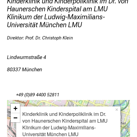
Kinderklinik und Kinderpoliklinik im Dr. von
v
Haunerschen Kinderspital am LMU
o
Klinikum der Ludwig-Maximilians-
l
Universität München LMU
l
e
Direktor: Prof. Dr. Christoph Klein
r
i
n
Lindwurmstraße 4
s
80337 München
p
i
r
i
+49 (0)89 4400 52811
e
+
×
r
Kinderklinik und Kinderpoliklinik im Dr.
−
e
von Haunerschen Kinderspital am LMU
n
Klinikum der Ludwig-Maximilians-
d
Universität München LMU