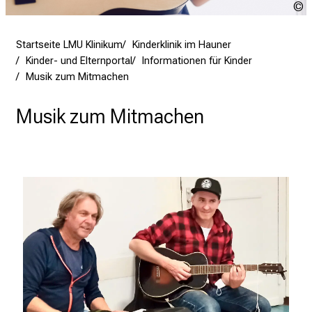
i
k
e
r
Startseite LMU Klinikum
Kinderklinik im Hauner
e
Kinder- und Elternportal
Informationen für Kinder
t
Musik zum Mitmachen
a
g
Musik zum Mitmachen
d
e
r
P
f
l
e
g
e
a
m