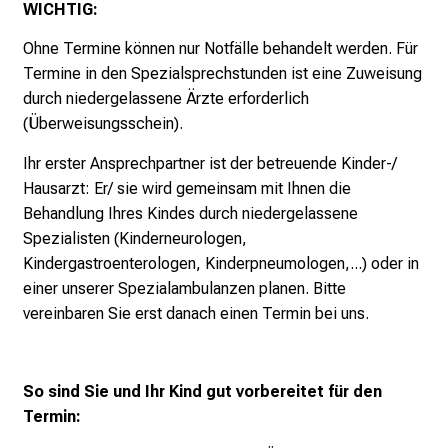
WICHTIG:
v
Ohne Termine können nur Notfälle behandelt werden. Für
o
Termine in den Spezialsprechstunden ist eine Zuweisung
l
durch niedergelassene Ärzte erforderlich
l
(Überweisungsschein).
e
n
Ihr erster Ansprechpartner ist der betreuende Kinder-/
u
Hausarzt: Er/ sie wird gemeinsam mit Ihnen die
n
Behandlung Ihres Kindes durch niedergelassene
d
Spezialisten (Kinderneurologen,
g
Kindergastroenterologen, Kinderpneumologen,...) oder in
a
einer unserer Spezialambulanzen planen. Bitte
n
vereinbaren Sie erst danach einen Termin bei uns.
z
h
e
So sind Sie und Ihr Kind gut vorbereitet für den
i
Termin:
t