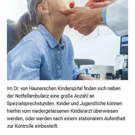
i
c
k
e
i
n
d
e
n
a
n
Im Dr. von Haunerschen Kinderspital finden sich neben
s
der Notfallambulanz eine große Anzahl an
p
Spezialsprechstunden. Kinder und Jugendliche können
r
hierhin vom niedergelassenen Kinderarzt überwiesen
u
werden, oder werden nach einem stationärem Aufenthalt
c
zur Kontrolle einbestellt.
h
s