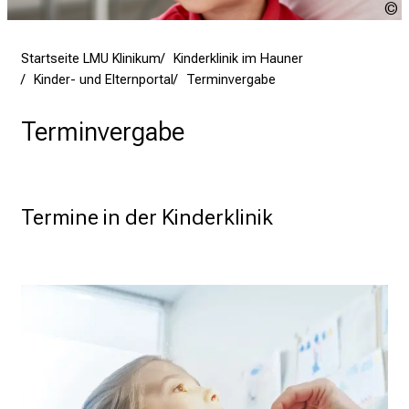
S
n
s
Startseite LMU Klinikum
Kinderklinik im Hauner
p
Kinder- und Elternportal
Terminvergabe
i
r
Terminvergabe
i
e
r
e
Termine in der Kinderklinik
n
d
e
r
E
i
n
b
l