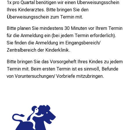
l
1x pro Quartal benötigen wir einen Überweisungsschein
i
Ihres Kinderarztes. Bitte bringen Sie den
c
Überweisungsschein zum Termin mit.
h
Bitte planen Sie mindestens 30 Minuten vor Ihrem Termin
e
für die Anmeldung ein (bei jedem Termin erforderlich).
n
Sie finden die Anmeldung im Eingangsbereich/
P
Zentralbereich der Kinderklinik.
f
l
Bitte bringen Sie das Vorsorgeheft Ihres Kindes zu jedem
e
Termin mit. Beim ersten Termin ist es sinnvoll, Befunde
g
von Voruntersuchungen/ Vorbriefe mitzubringen.
e
a
l
l
t
a
g