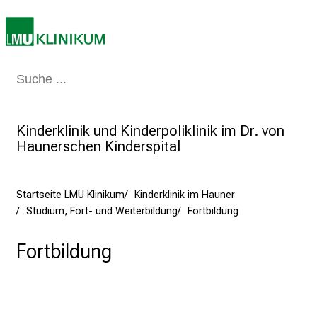
l
e
b
e
n
Medizin & Pflege
Patienten & Besucher
Forschung
Lehre
Das Kli
S
i
Kinderklinik und Kinderpoliklinik im Dr. von
e
Haunerschen Kinderspital
a
m
2
Startseite LMU Klinikum
Kinderklinik im Hauner
7
Studium, Fort- und Weiterbildung
Fortbildung
.
J
Fortbildung
u
n
i
2