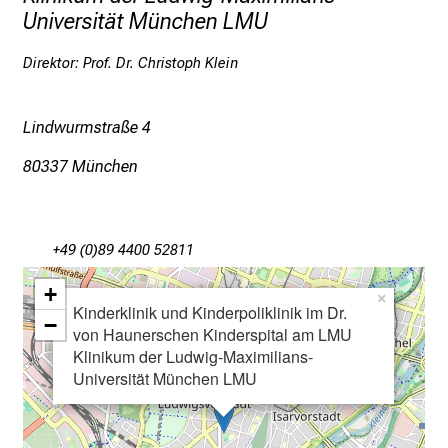
e
Universität München LMU
durchgeführt.
r
Der ABS Kurs stellt das Modul 2 des von der
P
Direktor: Prof. Dr. Christoph Klein
Bundesärztekammer vorgeschriebenen Curriculums
f
dar, der Infektiologische Intensivkurs (IIK) ist das
l
Lindwurmstraße 4
Modul 1. Wer beide Module abgeschlossen hat,
e
erhält von der DGPI und der Bayerischen
g
80337 München
Landesärztekammer die Anerkennung für diesen
e
Kurs.
a
m
Weitere Infos zu den ABS-Kursen Pädiatrie
+49 (0)89 4400 52811
L
M
+
×
Kinderklinik und Kinderpoliklinik im Dr.
U
−
von Haunerschen Kinderspital am LMU
K
Klinikum der Ludwig-Maximilians-
l
Universität München LMU
i
n
i