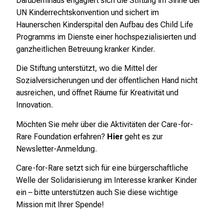
Darüberhinaus engagiert sich die Stiftung im Sinne der
i
UN Kinderrechtskonvention und sichert im
k
Haunerschen Kinderspital den Aufbau des Child Life
u
Programms im Dienste einer hochspezialisierten und
m
ganzheitlichen Betreuung kranker Kinder.
–
Die Stiftung unterstützt, wo die Mittel der
e
Sozialversicherungen und der öffentlichen Hand nicht
i
ausreichen, und öffnet Räume für Kreativität und
n
Innovation.
T
a
Möchten Sie mehr über die Aktivitäten der Care-for-
g
Rare Foundation erfahren?
Hier
geht es zur
v
Newsletter-Anmeldung.
o
Care-for-Rare setzt sich für eine bürgerschaftliche
l
Welle der Solidarisierung im Interesse kranker Kinder
l
ein – bitte unterstützen auch Sie diese wichtige
e
Mission mit Ihrer Spende!
r
i