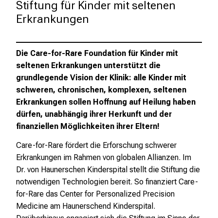
Stiftung für Kinder mit seltenen 
d
Erkrankungen
e
r
P
Die Care-for-Rare Foundation für Kinder mit
f
seltenen Erkrankungen unterstützt die
l
grundlegende Vision der Klinik: alle Kinder mit
e
schweren, chronischen, komplexen, seltenen
g
Erkrankungen sollen Hoffnung auf Heilung haben
e
dürfen, unabhängig ihrer Herkunft und der
a
finanziellen Möglichkeiten ihrer Eltern!
m
L
Care-for-Rare fördert die Erforschung schwerer
M
Erkrankungen im Rahmen von globalen Allianzen. Im
U
Dr. von Haunerschen Kinderspital stellt die Stiftung die
K
notwendigen Technologien bereit. So finanziert Care-
l
for-Rare das Center for Personalized Precision
i
Medicine am Haunerschend Kinderspital.
n