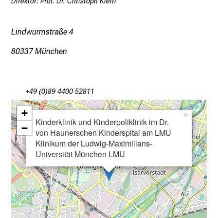
l
Direktor: Prof. Dr. Christoph Klein
i
c
Lindwurmstraße 4
k
e
80337 München
i
n
d
+49 (0)89 4400 52811
e
n
+
×
Kinderklinik und Kinderpoliklinik im Dr.
a
−
von Haunerschen Kinderspital am LMU
n
Klinikum der Ludwig-Maximilians-
s
Universität München LMU
p
r
u
c
h