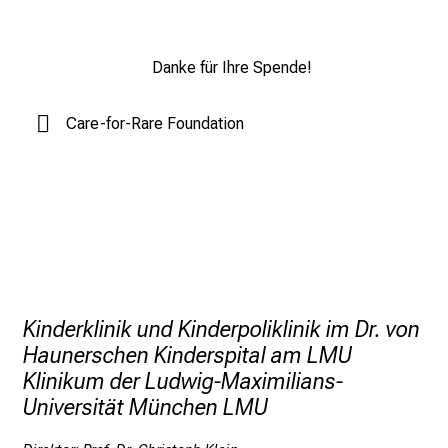
n
s
Danke für Ihre Spende!
p
i
r
Care-for-Rare Foundation
i
e
r
e
n
d
e
r
Kinderklinik und Kinderpoliklinik im Dr. von
E
Haunerschen Kinderspital am LMU
i
Klinikum der Ludwig-Maximilians-
n
Universität München LMU
b