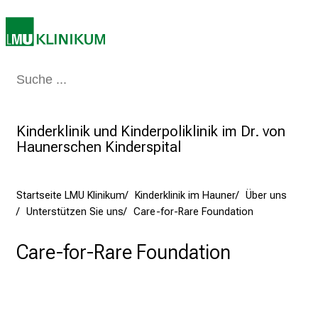
2
0
2
5
Medizin & Pflege
Patienten & Besucher
Forschung
Lehre
Das Kli
d
e
n
Kinderklinik und Kinderpoliklinik im Dr. von
K
Haunerschen Kinderspital
a
r
r
Startseite LMU Klinikum
Kinderklinik im Hauner
Über uns
i
Unterstützen Sie uns
Care-for-Rare Foundation
e
r
Care-for-Rare Foundation
e
t
a
g