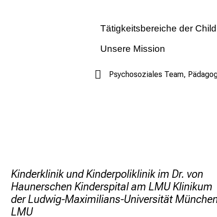
Tätigkeitsbereiche der Child
Unsere Mission
Jedes Kind soll seine Krankenhaus
Psychosoziales Team, Pädago
Entwicklungsprozessen durch einen
und aktive Hilfestellung im Hinbl
Kindern und Jugendlichen.
Am Dr. von Haunerschen Kinderspit
und ihre Familien auszubauen und
interdisziplinären und multiprofe
Person in seinem jeweils individu
Respekt, Wahrung seiner Würde und
Kinderklinik und Kinderpoliklinik im Dr. von
Haunerschen Kinderspital am LMU Klinikum
Child Life Specialists
helfen je na
der Ludwig-Maximilians-Universität Münche
Krankenhausabläufe, Untersuchung
LMU
Selbstvertrauen und das Vertrauen