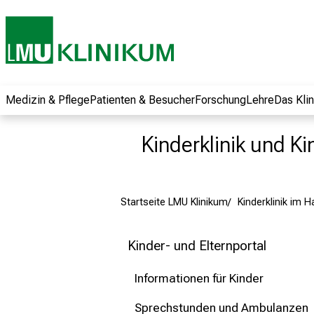
und erhalten Sie
spannende
Informationen zu
Jobs, Ausbildungen
und
Weiterbildungen.
Medizin & Pflege
Patienten & Besucher
Forschung
Lehre
Das Kli
Kommen Sie
vorbei, tauschen
Kinderklinik und Ki
Sie sich mit
Kollegen aus und
lassen Sie sich von
Startseite LMU Klinikum
Kinderklinik im 
der gelebten
Pflegewissenschaft
begeistern – ganz
Kinder- und Elternportal
unverbindlich und
ohne Anmeldung.
Informationen für Kinder
Sprechstunden und Ambulanzen