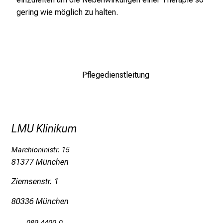
l
gering wie möglich zu halten.
e
g
e
a
m
Pflegedienstleitung
L
M
U
K
LMU Klinikum
l
i
Marchioninistr. 15
n
81377 München
i
Ziemsenstr. 1
k
u
80336 München
m
–