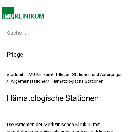
n
S
i
e
Medizin & Pflege
Patienten & Besucher
Forschung
Lehre
Das Kli
a
m
2
Pflege
7
.
J
Startseite LMU Klinikum
Pflege
Stationen und Abteilungen
u
Allgemeinstationen
Hämatologische Stationen
n
i
Hämatologische Stationen
2
0
2
5
Die Patienten der Medizinischen Klinik III mit
d
hämotologischen Erkrankungen werden am Klinikum