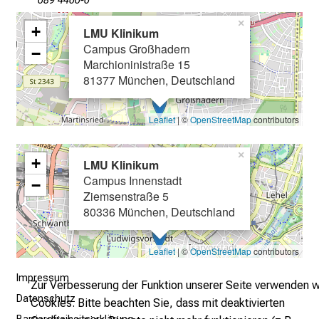
089 4400-0
e
×
+
LMU Klinikum
i
Campus Großhadern
−
n
Marchioninistraße 15
T
81377 München, Deutschland
a
g
Leaflet
| ©
OpenStreetMap
contributors
v
o
×
l
+
LMU Klinikum
l
Campus Innenstadt
−
e
Ziemsenstraße 5
80336 München, Deutschland
r
i
n
Leaflet
| ©
OpenStreetMap
contributors
s
Impressum
p
Zur Verbesserung der Funktion unserer Seite verwenden w
Datenschutz
i
Cookies. Bitte beachten Sie, dass mit deaktivierten
r