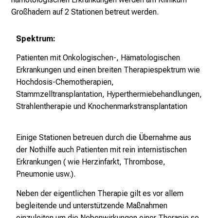
e
Großhadern auf 2 Stationen betreut werden.
n
K
Spektrum:
a
r
Patienten mit Onkologischen-, Hämatologischen
r
Erkrankungen und einen breiten Therapiespektrum wie
i
Hochdosis-Chemotherapien,
e
Stammzelltransplantation, Hyperthermiebehandlungen,
r
Strahlentherapie und Knochenmarkstransplantation
e
t
Einige Stationen betreuen durch die Übernahme aus
a
der Nothilfe auch Patienten mit rein internistischen
g
Erkrankungen ( wie Herzinfarkt, Thrombose,
d
Pneumonie usw.).
e
r
Neben der eigentlichen Therapie gilt es vor allem
P
begleitende und unterstützende Maßnahmen
f
einzuleiten um die Nebenwirkungen einer Therapie so