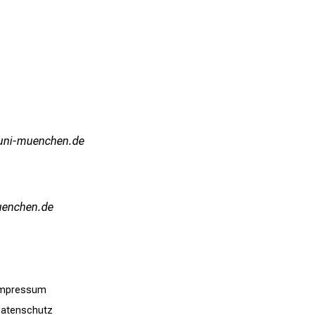
ful_vfiuyziu mi
iuyziuWsmi
Impressum
atenschutz