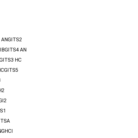
on ANGITS2
n IBGITS4 AN
IBGITS3 HC
 NCGITS5
3
H2
GI2
TS1
IITSA
ANGHCI