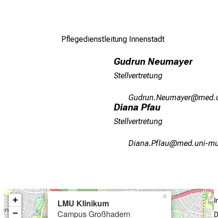
Pflegedienstleitung Innenstadt
Gudrun Neumayer
Stellvertretung
XfmpfusTifvgјip
vim-
Diana Pfau
Stellvertretung
Mlgug Pwägf:
vim-fualrvf
×
+
LMU Klinikum
−
Campus Großhadern
D