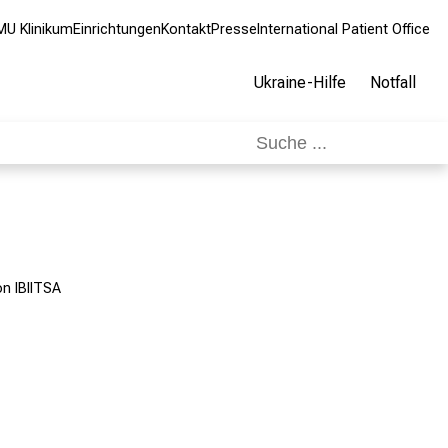
MU Klinikum
Einrichtungen
Kontakt
Presse
International Patient Office
Ukraine-Hilfe
Notfall
on IBIITSA