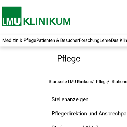
und erhalten Sie
spannende
Informationen zu
Jobs, Ausbildungen
und
Weiterbildungen.
Medizin & Pflege
Patienten & Besucher
Forschung
Lehre
Das Kli
Kommen Sie
vorbei, tauschen
Pflege
Sie sich mit
Kollegen aus und
lassen Sie sich von
Startseite LMU Klinikum
Pflege
Station
der gelebten
Pflegewissenschaft
begeistern – ganz
Stellenanzeigen
unverbindlich und
ohne Anmeldung.
Pflegedirektion und Ansprechpa