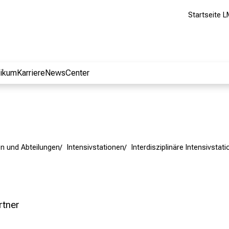
Startseite L
nikum
Karriere
NewsCenter
en und Abteilungen
Intensivstationen
Interdisziplinäre Intensivstati
rtner