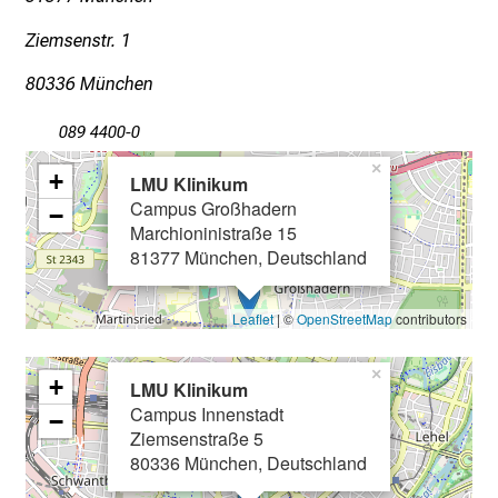
n
Ziemsenstr. 1
T
a
80336 München
g
v
089 4400-0
o
×
+
l
LMU Klinikum
Campus Großhadern
l
−
Marchioninistraße 15
e
81377 München, Deutschland
r
i
Leaflet
| ©
OpenStreetMap
contributors
n
s
×
p
+
LMU Klinikum
i
Campus Innenstadt
−
r
Ziemsenstraße 5
i
80336 München, Deutschland
e