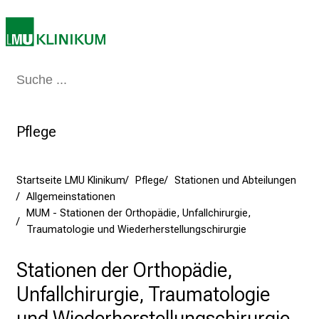
i
e
a
m
2
Medizin & Pflege
Patienten & Besucher
Forschung
Lehre
Das Kli
7
.
J
Pflege
u
n
Startseite LMU Klinikum
Pflege
Stationen und Abteilungen
i
Allgemeinstationen
2
MUM - Stationen der Orthopädie, Unfallchirurgie,
0
Traumatologie und Wiederherstellungschirurgie
2
5
Stationen der Orthopädie,
d
Unfallchirurgie, Traumatologie
e
n
und Wiederherstellungschirurgie