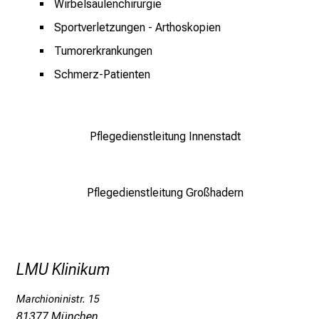
Wirbelsäulenchirurgie
g
e
Sportverletzungen - Arthoskopien
a
Tumorerkrankungen
m
Schmerz-Patienten
L
M
U
K
Pflegedienstleitung Innenstadt
l
i
n
Pflegedienstleitung Großhadern
i
k
u
m
LMU Klinikum
–
e
Marchioninistr. 15
i
81377 München