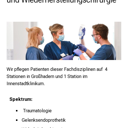
K
a
r
r
i
e
r
e
t
a
Wir pflegen Patienten dieser Fachdisziplinen auf 4
g
Stationen in Großhadern und 1 Station im
d
Innenstadtklinikum.
e
r
Spektrum:
P
f
Traumatologie
l
Gelenksendoprothetik
e