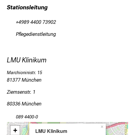
P
Stationsleitung
f
l
+4989 4400 73902
e
g
Pflegedienstleitung
e
a
m
LMU Klinikum
L
M
Marchioninistr. 15
U
81377 München
K
l
Ziemsenstr. 1
i
80336 München
n
i
089 4400-0
k
×
u
+
LMU Klinikum