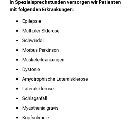
In Spezialsprechstunden versorgen wir Patienten
d
mit folgenden Erkrankungen:
e
Epilepsie
n
K
Multipler Sklerose
a
Schwindel
r
Morbus Parkinson
r
i
Muskelerkrankungen
e
Dystonie
r
Amyotrophische Lateralsklerose
e
t
Lateralsklerose
a
Schlaganfall
g
Myasthenia gravis
d
e
Kopfschmerz
r