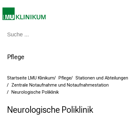
e
n
S
i
Medizin & Pflege
Patienten & Besucher
Forschung
Lehre
Das Kli
e
a
m
Pflege
2
7
.
Startseite LMU Klinikum
Pflege
Stationen und Abteilungen
J
Zentrale Notaufnahme und Notaufnahmestation
u
Neurologische Poliklinik
n
i
Neurologische Poliklinik
2
0
2
5