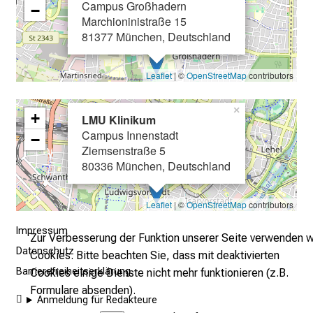
m
Campus Großhadern
−
–
Marchioninistraße 15
81377 München, Deutschland
e
i
n
Leaflet
| ©
OpenStreetMap
contributors
T
a
×
+
LMU Klinikum
g
Campus Innenstadt
−
v
Ziemsenstraße 5
o
80336 München, Deutschland
l
l
Leaflet
| ©
OpenStreetMap
contributors
e
r
Impressum
Zur Verbesserung der Funktion unserer Seite verwenden w
i
Datenschutz
Cookies. Bitte beachten Sie, dass mit deaktivierten
n
Barrierefreiheitserklärung
Cookies einige Dienste nicht mehr funktionieren (z.B.
s
Formulare absenden).
p
Anmeldung für Redakteure