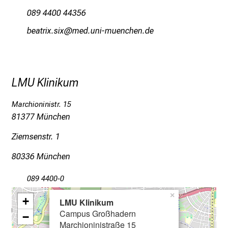
o
089 4400 44356
l
jigbplƒsclƒ
vimsful_vfiuyziusmi
l
e
r
i
LMU Klinikum
n
s
Marchioninistr. 15
p
81377 München
i
Ziemsenstr. 1
r
i
80336 München
e
r
089 4400-0
e
×
+
LMU Klinikum
n
Campus Großhadern
d
−
Marchioninistraße 15
e