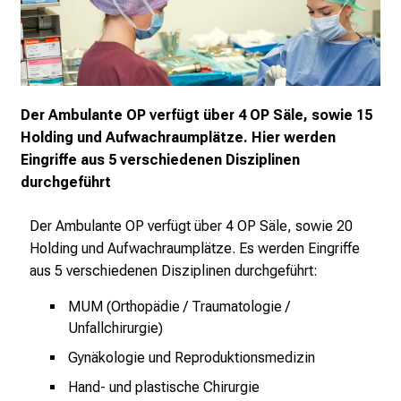
e
r
e
t
a
Der Ambulante OP verfügt über 4 OP Säle, sowie 15
g
Holding und Aufwachraumplätze. Hier werden
d
Eingriffe aus 5 verschiedenen Disziplinen
e
durchgeführt
r
P
Der Ambulante OP verfügt über 4 OP Säle, sowie 20
f
Holding und Aufwachraumplätze. Es werden Eingriffe
l
aus 5 verschiedenen Disziplinen durchgeführt:
e
g
MUM (Orthopädie / Traumatologie /
Unfallchirurgie)
e
a
Gynäkologie und Reproduktionsmedizin
m
Hand- und plastische Chirurgie
L