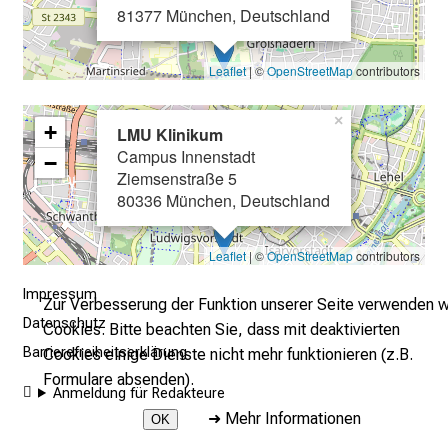
81377 München, Deutschland
r
E
Leaflet
| ©
OpenStreetMap
contributors
i
n
×
b
+
LMU Klinikum
l
Campus Innenstadt
−
i
Ziemsenstraße 5
c
80336 München, Deutschland
k
e
Leaflet
| ©
OpenStreetMap
contributors
i
Impressum
n
Zur Verbesserung der Funktion unserer Seite verwenden w
d
Datenschutz
Cookies. Bitte beachten Sie, dass mit deaktivierten
e
Barrierefreiheitserklärung
Cookies einige Dienste nicht mehr funktionieren (z.B.
n
Formulare absenden).
Anmeldung für Redakteure
a
➜
Mehr Informationen
OK
n