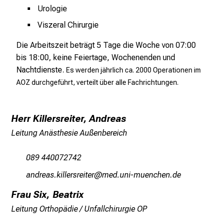
Urologie
M
U
Viszeral Chirurgie
K
Die Arbeitszeit beträgt 5 Tage die Woche von 07:00
l
bis 18:00, keine Feiertage, Wochenenden und
i
Nachtdienste.
Es werden jährlich ca. 2000 Operationen im
n
AOZ durchgeführt, verteilt über alle Fachrichtungen.
i
k
u
Herr Killersreiter, Andreas
m
–
Leitung Anästhesie Außenbereich
e
i
089 440072742
n
gumpigceDolääipcpilbip
vinmtful_vfiuyziu-mi
T
Frau Six, Beatrix
a
g
Leitung Orthopädie / Unfallchirurgie OP
v