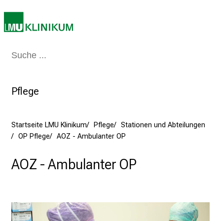
7
.
J
u
Medizin & Pflege
Patienten & Besucher
Forschung
Lehre
Das Kli
n
i
2
Pflege
0
2
5
Startseite LMU Klinikum
Pflege
Stationen und Abteilungen
d
OP Pflege
AOZ - Ambulanter OP
e
n
AOZ - Ambulanter OP
K
a
r
r
i