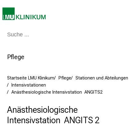
2
5
d
e
Medizin & Pflege
Patienten & Besucher
Forschung
Lehre
Das Kli
n
K
a
Pflege
r
r
i
Startseite LMU Klinikum
Pflege
Stationen und Abteilungen
e
Intensivstationen
r
Anästhesiologische Intensivstation ANGITS2
e
t
Anästhesiologische
a
Intensivstation ANGITS 2
g
d
e