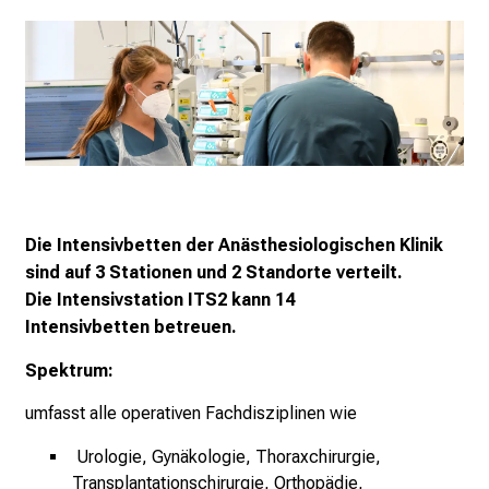
r
P
f
l
e
g
e
a
m
Die Intensivbetten der Anästhesiologischen Klinik
L
sind auf 3 Stationen und 2 Standorte verteilt.
M
Die Intensivstation
ITS2
kann 14
U
Intensivbetten
betreuen.
K
Spektrum:
l
i
umfasst alle operativen Fachdisziplinen wie
n
Urologie, Gynäkologie, Thoraxchirurgie,
i
Transplantationschirurgie, Orthopädie,