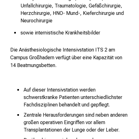
k
Unfallchirurgie, Traumatologie, Gefäßchirurgie,
u
Herzchirurgie, HNO- Mund-, Kieferchirurgie und
m
Neurochirurgie
–
e
sowie internistische Krankheitsbilder
i
n
Die Anästhesiologische Intensivstation ITS 2 am
T
Campus Großhadern verfügt über eine Kapazität von
a
14 Beatmungsbetten.
g
v
o
Auf dieser Intensivstation werden
l
schwerstkranke Patienten unterschiedlichster
l
Fachdisziplinen behandelt und gepflegt.
e
Zentrale Herausforderungen sind neben anderen
r
großen operativen Eingriffen vor allem
i
Transplantationen der Lunge oder der Leber.
n