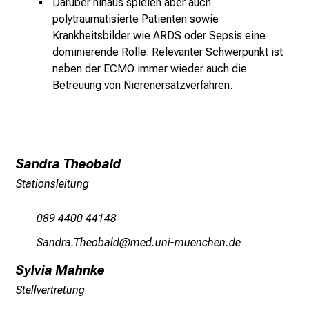
s
Darüber hinaus spielen aber auch
polytraumatisierte Patienten sowie
p
Krankheitsbilder wie ARDS oder Sepsis eine
i
dominierende Rolle. Relevanter Schwerpunkt ist
r
neben der ECMO immer wieder auch die
i
Betreuung von Nierenersatzverfahren.
e
r
e
n
d
Sandra Theobald
e
Stationsleitung
r
E
089 4400 44148
i
Rgumpg-Kziüdjgädm
vimJ-Sfulhvfiuyziu-mi
n
b
Sylvia Mahnke
l
Stellvertretung
i