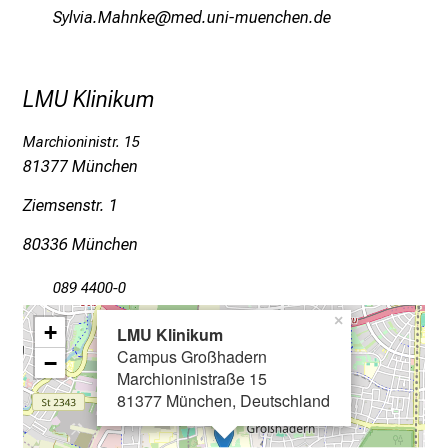
c
RјäqlgeOgzuoi
vimsfulrvfiuyziu mi
k
e
i
LMU Klinikum
n
d
Marchioninistr. 15
e
81377 München
n
a
Ziemsenstr. 1
n
80336 München
s
p
089 4400-0
r
×
+
u
LMU Klinikum
Campus Großhadern
c
−
Marchioninistraße 15
h
81377 München, Deutschland
s
v