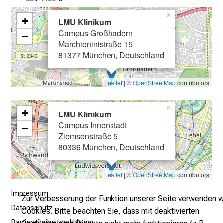
e
×
+
LMU Klinikum
i
Campus Großhadern
−
n
Marchioninistraße 15
T
81377 München, Deutschland
a
g
Leaflet
| ©
OpenStreetMap
contributors
v
o
×
l
+
LMU Klinikum
l
Campus Innenstadt
−
Ziemsenstraße 5
e
80336 München, Deutschland
r
i
n
Leaflet
| ©
OpenStreetMap
contributors
s
Impressum
p
Zur Verbesserung der Funktion unserer Seite verwenden w
Datenschutz
i
Cookies. Bitte beachten Sie, dass mit deaktivierten
Barrierefreiheitserklärung