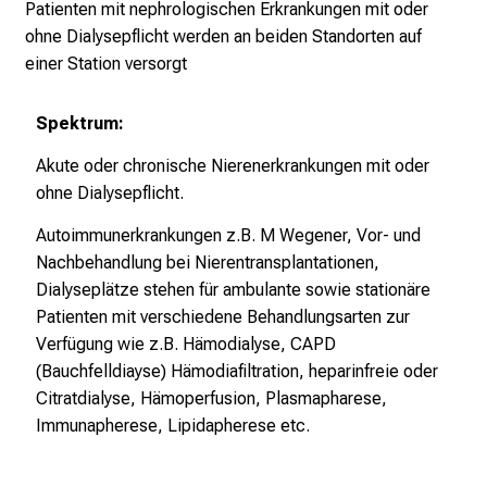
Patienten mit nephrologischen Erkrankungen mit oder
e
ohne Dialysepflicht werden an beiden Standorten auf
n
einer Station versorgt
K
a
Spektrum:
r
r
Akute oder chronische Nierenerkrankungen mit oder
i
ohne Dialysepflicht.
e
Autoimmunerkrankungen z.B. M Wegener, Vor- und
r
Nachbehandlung bei Nierentransplantationen,
e
Dialyseplätze stehen für ambulante sowie stationäre
t
Patienten mit verschiedene Behandlungsarten zur
a
Verfügung wie z.B. Hämodialyse, CAPD
g
(Bauchfelldiayse) Hämodiafiltration, heparinfreie oder
d
Citratdialyse, Hämoperfusion, Plasmapharese,
e
Immunapherese, Lipidapherese etc.
r
P
f