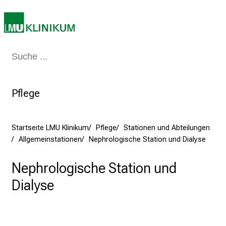
n
S
i
e
Medizin & Pflege
Patienten & Besucher
Forschung
Lehre
Das Kli
a
m
2
Pflege
7
.
J
Startseite LMU Klinikum
Pflege
Stationen und Abteilungen
u
Allgemeinstationen
Nephrologische Station und Dialyse
n
i
Nephrologische Station und
2
Dialyse
0
2
5
d