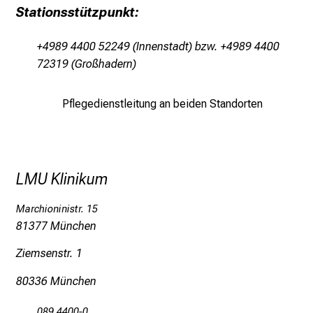
Stationsstützpunkt:
l
e
+4989 4400 52249 (Innenstadt) bzw. +4989 4400
g
72319 (Großhadern)
e
a
m
Pflegedienstleitung an beiden Standorten
L
M
U
K
LMU Klinikum
l
i
Marchioninistr. 15
n
81377 München
i
Ziemsenstr. 1
k
u
80336 München
m
–
089 4400-0