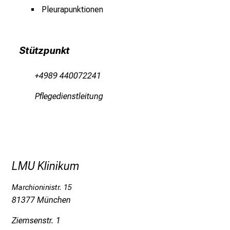
e
Pleurapunktionen
g
e
a
Stützpunkt
m
L
+4989 440072241
M
Pflegedienstleitung
U
K
l
i
n
i
LMU Klinikum
k
u
Marchioninistr. 15
m
81377 München
–
Ziemsenstr. 1
e