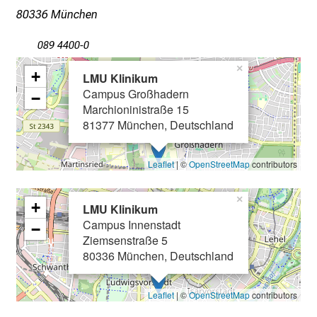
i
80336 München
n
T
089 4400-0
a
×
+
LMU Klinikum
g
Campus Großhadern
−
v
Marchioninistraße 15
o
81377 München, Deutschland
l
l
Leaflet
| ©
OpenStreetMap
contributors
e
r
×
+
i
LMU Klinikum
n
Campus Innenstadt
−
Ziemsenstraße 5
s
80336 München, Deutschland
p
i
r
Leaflet
| ©
OpenStreetMap
contributors
i