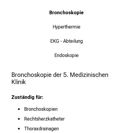
n
K
Bronchoskopie
a
r
Hyperthermie
r
i
EKG - Abteilung
e
r
Endoskopie
e
t
Bronchoskopie der 5. Medizinischen 
a
Klinik
g
d
Zuständig für:
e
r
Bronchoskopien
P
Rechtsherzkatheter
f
Thoraxdrainagen
l