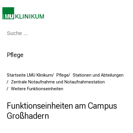
S
i
e
a
m
Medizin & Pflege
Patienten & Besucher
Forschung
Lehre
Das Kli
2
7
Pflege
.
J
u
Startseite LMU Klinikum
Pflege
Stationen und Abteilungen
n
Zentrale Notaufnahme und Notaufnahmestation
i
Weitere Funktionseinheiten
2
0
Funktionseinheiten am Campus
2
Großhadern
5
d
e