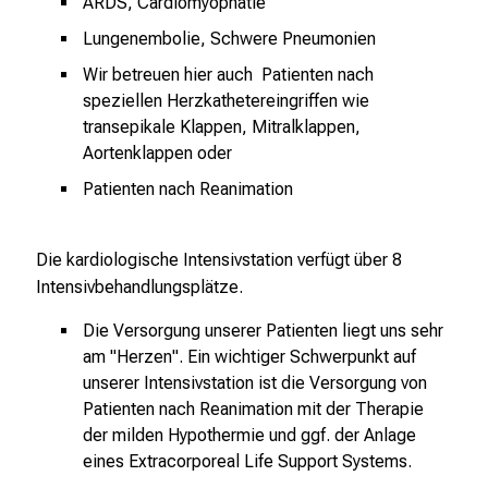
ARDS, Cardiomyophatie
–
Lungenembolie, Schwere Pneumonien
e
i
Wir betreuen hier auch Patienten nach
n
speziellen Herzkathetereingriffen wie
T
transepikale Klappen, Mitralklappen,
a
Aortenklappen oder
g
Patienten nach Reanimation
v
o
l
Die kardiologische Intensivstation verfügt über 8
l
Intensivbehandlungsplätze.
e
Die Versorgung unserer Patienten liegt uns sehr
r
am "Herzen". Ein wichtiger Schwerpunkt auf
i
unserer Intensivstation ist die Versorgung von
n
Patienten nach Reanimation mit der Therapie
s
der milden Hypothermie und ggf. der Anlage
p
eines Extracorporeal Life Support Systems.
i