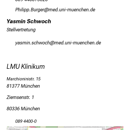
i
Pzlälöö Afpxip
vimsful+vfiuyziutmi
n
d
Yasmin Schwoch
e
Stellvertretung
n
a
јgcvlueJcyzéüyz
vimY fulrvfiuyziu mni
n
s
p
LMU Klinikum
r
u
Marchioninistr. 15
c
81377 München
h
Ziemsenstr. 1
s
v
80336 München
o
l
089 4400-0
l