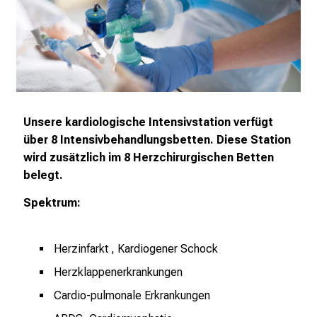
f
l
e
g
e
a
m
Unsere kardiologische Intensivstation verfügt
L
über 8 Intensivbehandlungsbetten. Diese Station
M
wird zusätzlich im 8 Herzchirurgischen Betten
U
belegt.
K
l
Spektrum:
i
n
Herzinfarkt , Kardiogener Schock
i
k
Herzklappenerkrankungen
u
Cardio-pulmonale Erkrankungen
m