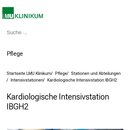
d
e
n
K
a
Medizin & Pflege
Patienten & Besucher
Forschung
Lehre
Das Kli
r
r
Pflege
i
e
r
Startseite LMU Klinikum
Pflege
Stationen und Abteilungen
e
Intensivstationen
Kardiologische Intensivstation IBGH2
t
a
Kardiologische Intensivstation
g
d
IBGH2
e
r
P