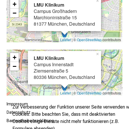
×
+
LMU Klinikum
e
Campus Großhadern
−
n
Marchioninistraße 15
u
81377 München, Deutschland
n
d
Leaflet
| ©
OpenStreetMap
contributors
g
a
×
n
+
LMU Klinikum
z
Campus Innenstadt
−
h
Ziemsenstraße 5
80336 München, Deutschland
e
i
t
Leaflet
| ©
OpenStreetMap
contributors
l
Impressum
i
Zur Verbesserung der Funktion unserer Seite verwenden w
Datenschutz
c
Cookies. Bitte beachten Sie, dass mit deaktivierten
h
Barrierefreiheitserklärung
Cookies einige Dienste nicht mehr funktionieren (z.B.
e
Formulare absenden).