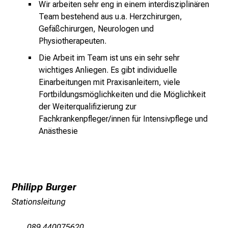
Wir arbeiten sehr eng in einem interdisziplinären
r
Team bestehend aus u.a. Herzchirurgen,
i
Gefäßchirurgen, Neurologen und
e
Physiotherapeuten.
r
e
Die Arbeit im Team ist uns ein sehr sehr
wichtiges Anliegen. Es gibt individuelle
n
Einarbeitungen mit Praxisanleitern, viele
d
Fortbildungsmöglichkeiten und die Möglichkeit
e
der Weiterqualifizierung zur
r
Fachkrankenpfleger/innen für Intensivpflege und
E
Anästhesie
i
n
b
l
i
Philipp Burger
c
Stationsleitung
k
e
089 440075620