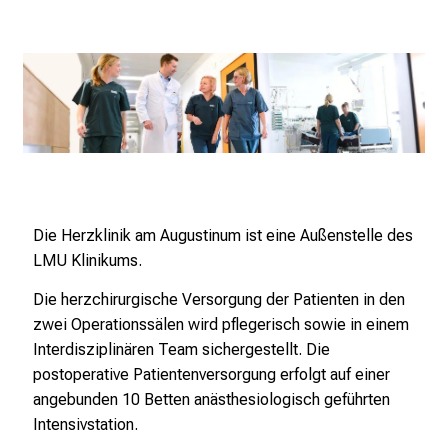
e
r
P
f
l
e
g
e
a
Die Herzklinik am Augustinum ist eine Außenstelle des
m
LMU Klinikums.
L
M
Die herzchirurgische Versorgung der Patienten in den
U
zwei Operationssälen wird pflegerisch sowie in einem
K
Interdisziplinären Team sichergestellt. Die
l
postoperative Patientenversorgung erfolgt auf einer
i
angebunden 10 Betten anästhesiologisch geführten
n
Intensivstation.
i