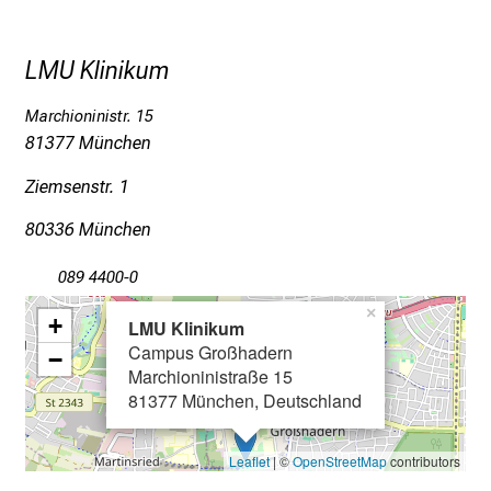
c
k
LMU Klinikum
e
i
Marchioninistr. 15
n
81377 München
d
Ziemsenstr. 1
e
n
80336 München
a
n
089 4400-0
s
×
+
LMU Klinikum
p
Campus Großhadern
r
−
Marchioninistraße 15
u
81377 München, Deutschland
c
h
Leaflet
| ©
OpenStreetMap
contributors
s