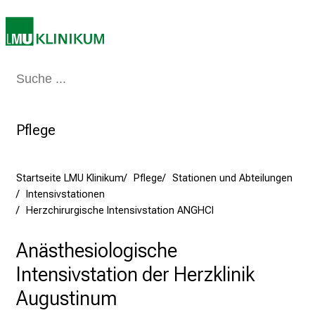
0
2
5
d
Medizin & Pflege
Patienten & Besucher
Forschung
Lehre
Das Kli
e
n
K
Pflege
a
r
r
Startseite LMU Klinikum
Pflege
Stationen und Abteilungen
i
Intensivstationen
e
Herzchirurgische Intensivstation ANGHCI
r
e
Anästhesiologische
t
Intensivstation der Herzklinik
a
g
Augustinum
d