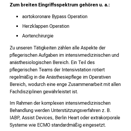
Zum breiten Eingriffsspektrum gehören u. a.:
k
u
aortokoronare Bypass Operation
m
Herzklappen Operation
–
e
Aortenchirurgie
i
Zu unseren Tätigkeiten zählen alle Aspekte der
n
pflegerischen Aufgaben im intensivmedizinischen und
T
anästhesiologischen Bereich. Ein Teil des
a
pflegerischen Teams der Intensivstation rotiert
g
regelmäßig in die Anästhesiepflege im Operativen
v
Bereich, wodurch eine enge Zusammenarbeit mit allen
o
Fachdisziplinen gewährleistet ist.
l
l
Im Rahmen der komplexen intensivmedizinischen
e
Behandlung werden Unterstützungsverfahren z. B.
r
IABP, Assist Devices, Berlin Heart oder extrakorporale
i
Systeme wie ECMO standardmäßig eingesetzt.
n