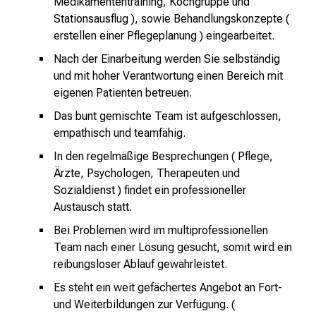
Medikamententraining, Kochgruppe und
i
Stationsausflug ), sowie Behandlungskonzepte (
k
erstellen einer Pflegeplanung ) eingearbeitet.
u
Nach der Einarbeitung werden Sie selbständig
m
und mit hoher Verantwortung einen Bereich mit
–
eigenen Patienten betreuen.
e
Das bunt gemischte Team ist aufgeschlossen,
i
empathisch und teamfähig.
n
T
In den regelmäßige Besprechungen ( Pflege,
a
Ärzte, Psychologen, Therapeuten und
g
Sozialdienst ) findet ein professioneller
v
Austausch statt.
o
Bei Problemen wird im multiprofessionellen
l
Team nach einer Lösung gesucht, somit wird ein
l
reibungsloser Ablauf gewährleistet.
e
Es steht ein weit gefächertes Angebot an Fort-
r
und Weiterbildungen zur Verfügung. (
i