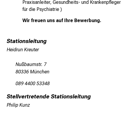
Praxisanleiter, Gesundheits- und Krankenpfleger
n
für die Psychiatrie )
s
p
Wir freuen uns auf Ihre Bewerbung.
i
r
Stationsleitung
i
e
Heidrun Kreuter
r
e
Nußbaumstr. 7
n
80336 München
d
089 4400 53348
e
r
Stellvertretende Stationsleitung
E
Philip Kunz
i
n
b
l