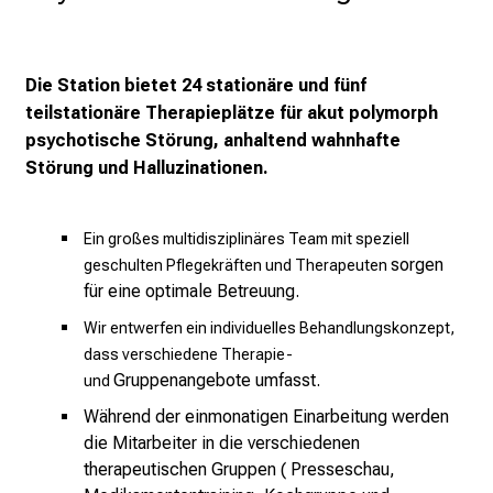
d
e
r
Die Station bietet 24 stationäre und fünf
P
teilstationäre Therapieplätze für akut polymorph
f
psychotische Störung, anhaltend wahnhafte
l
Störung und Halluzinationen.
e
g
e
Ein großes multidisziplinäres Team mit speziell
a
sorgen
geschulten Pflegekräften und Therapeuten
für eine optimale Betreuung.
m
L
Wir entwerfen ein individuelles Behandlungskonzept,
M
dass verschiedene Therapie-
U
Gruppenangebote umfasst.
und
K
Während der einmonatigen Einarbeitung werden
l
die Mitarbeiter in die verschiedenen
i
therapeutischen Gruppen ( Presseschau,
n