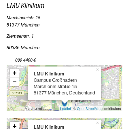
LMU Klinikum
i
c
Marchioninistr. 15
k
81377 München
e
i
Ziemsenstr. 1
n
80336 München
d
e
089 4400-0
n
×
a
+
LMU Klinikum
n
Campus Großhadern
−
s
Marchioninistraße 15
81377 München, Deutschland
p
r
u
Leaflet
| ©
OpenStreetMap
contributors
c
h
×
+
LMU Klinikum
s