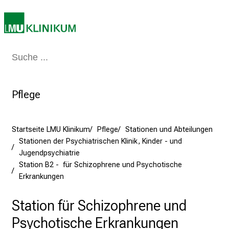
2
0
2
5
Medizin & Pflege
Patienten & Besucher
Forschung
Lehre
Das Kli
d
e
n
Pflege
K
a
r
Startseite LMU Klinikum
Pflege
Stationen und Abteilungen
r
Stationen der Psychiatrischen Klinik, Kinder - und
i
Jugendpsychiatrie
e
Station B2 - für Schizophrene und Psychotische
r
Erkrankungen
e
t
Station für Schizophrene und
a
Psychotische Erkrankungen
g