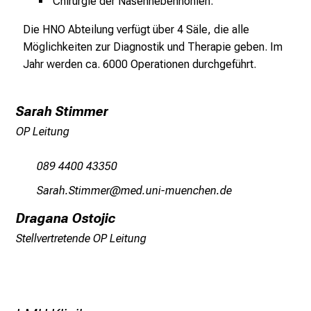
Chirurgie der Nasennebenhöhlen.
a
Die HNO Abteilung verfügt über 4 Säle, die alle
m
Möglichkeiten zur Diagnostik und Therapie geben.
Im
L
Jahr werden ca. 6000 Operationen durchgeführt.
M
U
K
Sarah Stimmer
l
OP Leitung
i
n
089 4400 43350
i
k
RgpgzeRblvvip
vim ful_vfiuyziu-mi
u
Dragana Ostojic
m
Stellvertretende OP Leitung
–
e
i
n
T