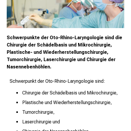
r
r
i
e
r
Schwerpunkte der Oto-Rhino-Laryngologie sind die
e
Chirurgie der Schädelbasis und Mikrochirurgie,
t
Plastische- und Wiederherstellungschirurgie,
a
Tumorchirurgie, Laserchirurgie und Chirurgie der
g
Nasennebenhöhlen.
d
e
Schwerpunkt der Oto-Rhino-Laryngologie sind:
r
Chirurgie der Schädelbasis und Mikrochirurgie,
P
f
Plastische und Wiederherstellungschirurgie,
l
Tumorchirurgie,
e
Laserchirurgie und
g
e