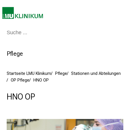
a
m
2
7
Medizin & Pflege
Patienten & Besucher
Forschung
Lehre
Das Kli
.
J
u
Pflege
n
i
2
Startseite LMU Klinikum
Pflege
Stationen und Abteilungen
0
OP Pflege
HNO OP
2
5
HNO OP
d
e
n
K
a