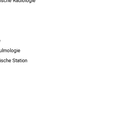
inische Radiologie
e
Pulmologie
ische Station