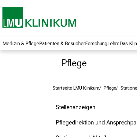
und erhalten Sie
spannende
Informationen zu
Jobs, Ausbildungen
und
Weiterbildungen.
Medizin & Pflege
Patienten & Besucher
Forschung
Lehre
Das Kli
Kommen Sie
vorbei, tauschen
Pflege
Sie sich mit
Kollegen aus und
lassen Sie sich von
Startseite LMU Klinikum
Pflege
Station
der gelebten
Pflegewissenschaft
begeistern – ganz
Stellenanzeigen
unverbindlich und
ohne Anmeldung.
Pflegedirektion und Ansprechpa