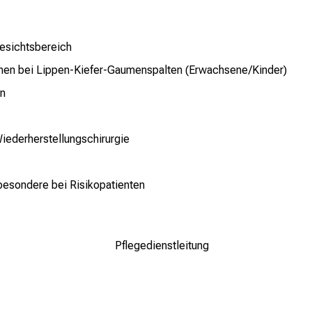
esichtsbereich
onen bei Lippen-Kiefer-Gaumenspalten (Erwachsene/Kinder)
en
Wiederherstellungschirurgie
besondere bei Risikopatienten
Pflegedienstleitung