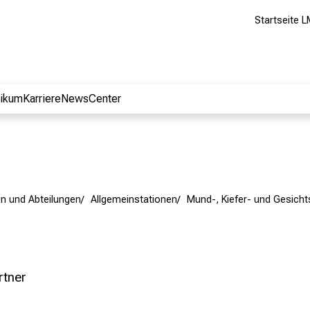
Startseite L
nikum
Karriere
NewsCenter
en und Abteilungen
Allgemeinstationen
Mund-, Kiefer- und Gesicht
rtner