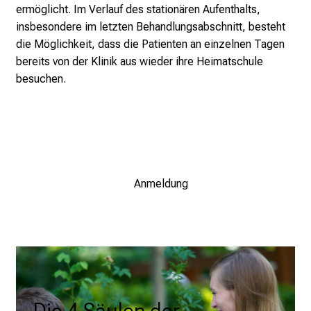
ermöglicht. Im Verlauf des stationären Aufenthalts,
i
insbesondere im letzten Behandlungsabschnitt, besteht
g
die Möglichkeit, dass die Patienten an einzelnen Tagen
e
bereits von der Klinik aus wieder ihre Heimatschule
K
besuchen.
a
r
r
i
e
r
Anmeldung
e
c
h
a
n
c
e
n