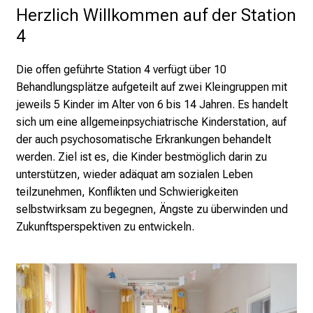
i
Herzlich Willkommen auf der Station 
r
4
i
e
Die offen geführte Station 4 verfügt über 10
r
Behandlungsplätze aufgeteilt auf zwei Kleingruppen mit
e
jeweils 5 Kinder im Alter von 6 bis 14 Jahren. Es handelt
n
sich um eine allgemeinpsychiatrische Kinderstation, auf
d
der auch psychosomatische Erkrankungen behandelt
e
werden. Ziel ist es, die Kinder bestmöglich darin zu
r
unterstützen, wieder adäquat am sozialen Leben
E
teilzunehmen, Konflikten und Schwierigkeiten
i
selbstwirksam zu begegnen, Ängste zu überwinden und
n
Zukunftsperspektiven zu entwickeln.
b
l
i
c
k