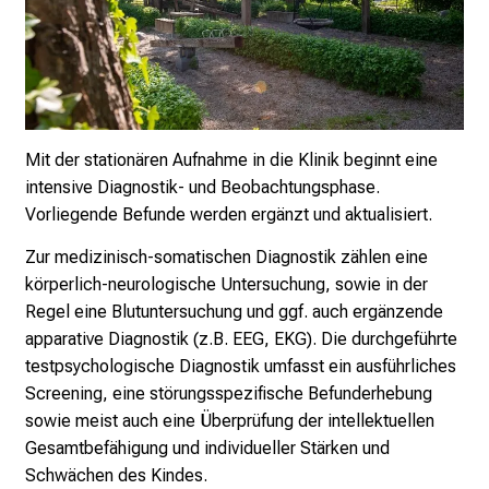
e
n
P
f
l
e
Mit der stationären Aufnahme in die Klinik beginnt eine
g
intensive Diagnostik- und Beobachtungsphase.
e
Vorliegende Befunde werden ergänzt und aktualisiert.
a
Zur medizinisch-somatischen Diagnostik zählen eine
l
körperlich-neurologische Untersuchung, sowie in der
l
Regel eine Blutuntersuchung und ggf. auch ergänzende
t
apparative Diagnostik (z.B. EEG, EKG). Die durchgeführte
a
testpsychologische Diagnostik umfasst ein ausführliches
g
Screening, eine störungsspezifische Befunderhebung
.
sowie meist auch eine Überprüfung der intellektuellen
T
Gesamtbefähigung und individueller Stärken und
r
Schwächen des Kindes.
e