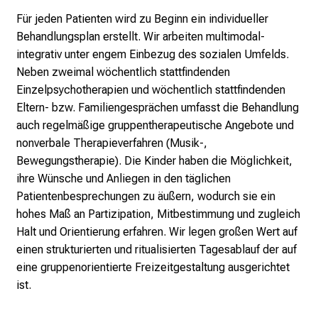
f
Für jeden Patienten wird zu Beginn ein individueller
f
Behandlungsplan erstellt. Wir arbeiten multimodal-
e
integrativ unter engem Einbezug des sozialen Umfelds.
n
Neben zweimal wöchentlich stattfindenden
S
Einzelpsychotherapien und wöchentlich stattfindenden
i
Eltern- bzw. Familiengesprächen umfasst die Behandlung
e
auch regelmäßige gruppentherapeutische Angebote und
E
nonverbale Therapieverfahren (Musik-,
x
Bewegungstherapie). Die Kinder haben die Möglichkeit,
p
ihre Wünsche und Anliegen in den täglichen
e
Patientenbesprechungen zu äußern, wodurch sie ein
r
hohes Maß an Partizipation, Mitbestimmung und zugleich
t
Halt und Orientierung erfahren. Wir legen großen Wert auf
e
einen strukturierten und ritualisierten Tagesablauf der auf
n
eine gruppenorientierte Freizeitgestaltung ausgerichtet
,
ist.
e
n