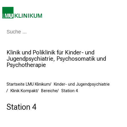
m
–
e
i
n
Medizin & Pflege
Patienten & Besucher
Forschung
Lehre
Das Kli
T
a
g
Klinik und Poliklinik für Kinder- und
v
Jugendpsychiatrie, Psychosomatik und
Psychotherapie
o
l
l
Startseite LMU Klinikum
Kinder- und Jugendpsychiatrie
e
Klinik Kompakt
Bereiche
Station 4
r
i
Station 4
n
s
p