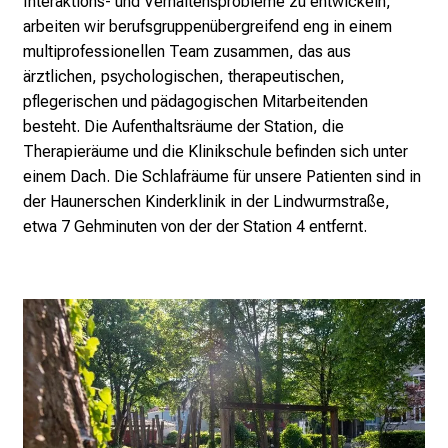
Interaktions- und Verhaltensprobleme zu entwickeln,
l
arbeiten wir berufsgruppenübergreifend eng in einem
e
multiprofessionellen Team zusammen, das aus
n
ärztlichen, psychologischen, therapeutischen,
u
pflegerischen und pädagogischen Mitarbeitenden
n
besteht. Die Aufenthaltsräume der Station, die
d
Therapieräume und die Klinikschule befinden sich unter
g
einem Dach. Die Schlafräume für unsere Patienten sind in
a
der Haunerschen Kinderklinik in der Lindwurmstraße,
n
etwa 7 Gehminuten von der der Station 4 entfernt.
z
h
e
i
t
l
i
c
h