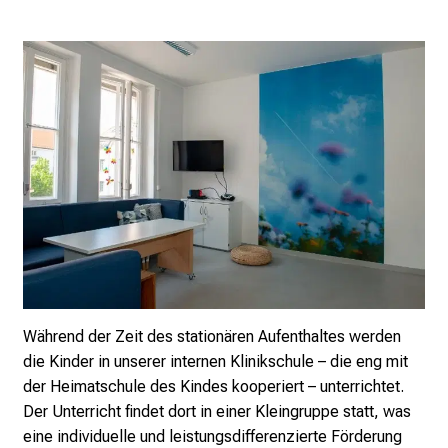
t
d
e
c
k
e
n
S
i
e
v
i
e
Während der Zeit des stationären Aufenthaltes werden
l
die Kinder in unserer internen Klinikschule – die eng mit
f
der Heimatschule des Kindes kooperiert – unterrichtet.
ä
Der Unterricht findet dort in einer Kleingruppe statt, was
l
eine individuelle und leistungsdifferenzierte Förderung
t