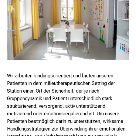
e
i
n
d
e
n
a
n
s
p
Wir arbeiten bindungsorientiert und bieten unseren
r
Patienten in dem milieutherapeutischen Setting der
u
Station einen Ort der Sicherheit, der je nach
c
Gruppendynamik und Patient unterschiedlich stark
h
strukturierend, versorgend, aktiv unterstützend,
s
motivierend oder emotionsregulierend ist. Um unsere
v
Patienten bestmöglich darin zu unterstützen, wirksame
o
Handlungsstrategien zur Überwindung ihrer emotionalen,
l