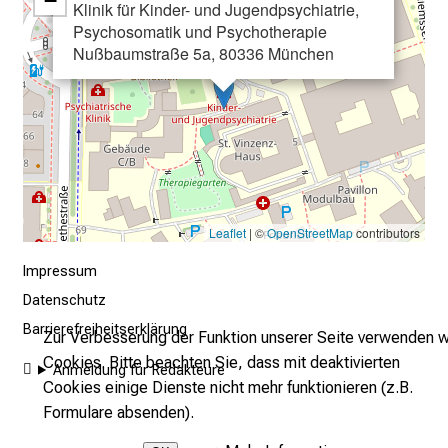
−
Klinik für Kinder- und Jugendpsychiatrie,
n
Psychosomatik und Psychotherapie
e
Nußbaumstraße 5a, 80336 München
n
d
e
I
n
f
o
Leaflet
| ©
OpenStreetMap
contributors
r
m
Impressum
a
Datenschutz
t
Barrierefreiheitserklärung
Zur Verbesserung der Funktion unserer Seite verwenden w
i
Cookies. Bitte beachten Sie, dass mit deaktivierten
Anmeldung für Redakteure
o
Cookies einige Dienste nicht mehr funktionieren (z.B.
n
Formulare absenden).
e
n