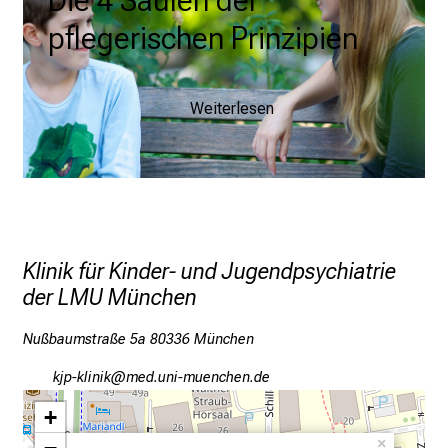
Die 4 Säulen der 
u
pflegerischen Prinzipien
n
d
e
Weiterlesen
r
h
a
l
t
e
Klinik für Kinder- und Jugendpsychiatrie
n
der LMU München
S
i
Nußbaumstraße 5a 80336 München
e
s
okö#oälulon
Dvim ful_vfiunyzniuemi
p
+
a
n
×