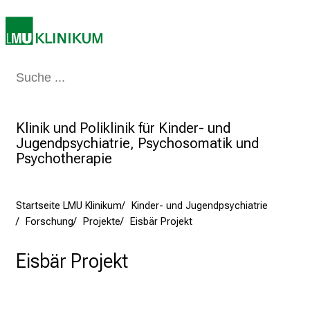
J
u
n
i
2
Medizin & Pflege
Patienten & Besucher
Forschung
Lehre
Das Kli
0
2
5
Klinik und Poliklinik für Kinder- und
d
Jugendpsychiatrie, Psychosomatik und
Psychotherapie
e
n
K
Startseite LMU Klinikum
Kinder- und Jugendpsychiatrie
a
Forschung
Projekte
Eisbär Projekt
r
r
Eisbär Projekt
i
e
r