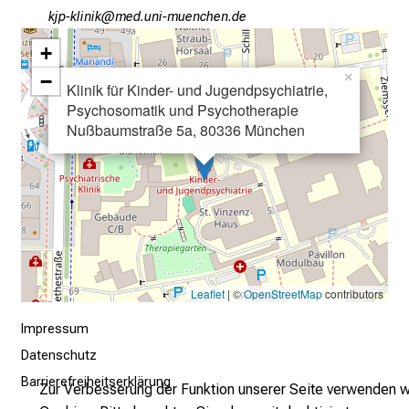
i
okön+oSälulo
vim ful_vfiuyziu-Wmi
n
+
b
−
×
l
Klinik für Kinder- und Jugendpsychiatrie,
i
Psychosomatik und Psychotherapie
c
Nußbaumstraße 5a, 80336 München
k
e
i
n
d
e
n
Leaflet
| ©
OpenStreetMap
contributors
a
Impressum
n
s
Datenschutz
p
Barrierefreiheitserklärung
Zur Verbesserung der Funktion unserer Seite verwenden w
r