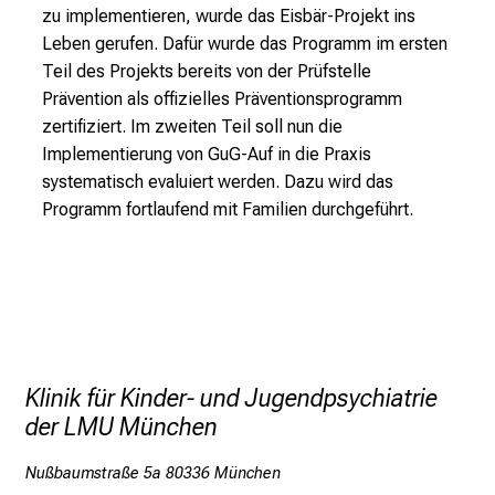
l
zu implementieren, wurde das Eisbär-Projekt ins
e
Leben gerufen. Dafür wurde das Programm im ersten
r
Teil des Projekts bereits von der Prüfstelle
i
Prävention als offizielles Präventionsprogramm
n
zertifiziert. Im zweiten Teil soll nun die
s
Implementierung von GuG-Auf in die Praxis
p
systematisch evaluiert werden. Dazu wird das
i
Programm fortlaufend mit Familien durchgeführt.
r
i
e
r
e
n
Klinik für Kinder- und Jugendpsychiatrie
d
der LMU München
e
r
Nußbaumstraße 5a 80336 München
E