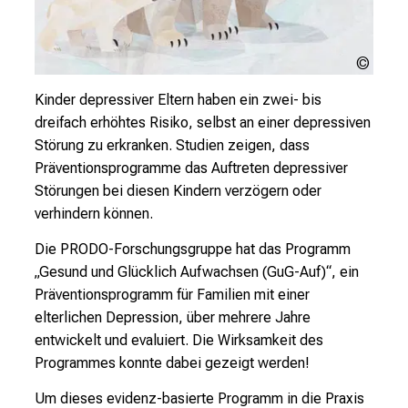
K
l
i
Urheb
n
ungek
i
Kinder depressiver Eltern haben ein zwei- bis
k
dreifach erhöhtes Risiko, selbst an einer depressiven
u
Störung zu erkranken. Studien zeigen, dass
m
Präventionsprogramme das Auftreten depressiver
–
Störungen bei diesen Kindern verzögern oder
e
verhindern können.
i
Die PRODO-Forschungsgruppe hat das Programm
n
„Gesund und Glücklich Aufwachsen (GuG-Auf)“, ein
T
Präventionsprogramm für Familien mit einer
a
elterlichen Depression, über mehrere Jahre
g
entwickelt und evaluiert. Die Wirksamkeit des
v
Programmes konnte dabei gezeigt werden!
o
l
Um dieses evidenz-basierte Programm in die Praxis