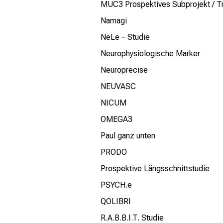
MUC3 Prospektives Subprojekt / 
Namagi
NeLe – Studie
Neurophysiologische Marker
Neuroprecise
NEUVASC
NICUM
OMEGA3
Paul ganz unten
PRODO
Prospektive Längsschnittstudie
PSYCH.e
QOLIBRI
R.A.B.B.I.T. Studie