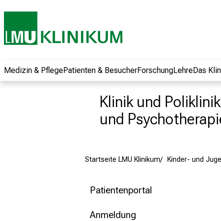
und erhalten Sie
spannende
Informationen zu
Jobs, Ausbildungen
und
Weiterbildungen.
Medizin & Pflege
Patienten & Besucher
Forschung
Lehre
Das Kli
Kommen Sie
vorbei, tauschen
Klinik und Polikli
Sie sich mit
und Psychotherapi
Kollegen aus und
lassen Sie sich von
der gelebten
Pflegewissenschaft
Startseite LMU Klinikum
Kinder- und Juge
begeistern – ganz
unverbindlich und
Patientenportal
ohne Anmeldung.
Anmeldung