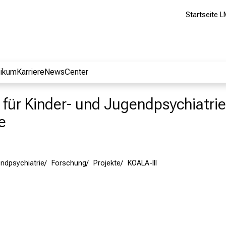
Startseite L
nikum
Karriere
NewsCenter
nik für Kinder- und Jugendpsychiatr
e
ndpsychiatrie
Forschung
Projekte
KOALA-III