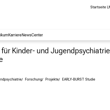
Startseite L
nikum
Karriere
NewsCenter
nik für Kinder- und Jugendpsychiatr
e
ndpsychiatrie
Forschung
Projekte
EARLY-BURST Studie