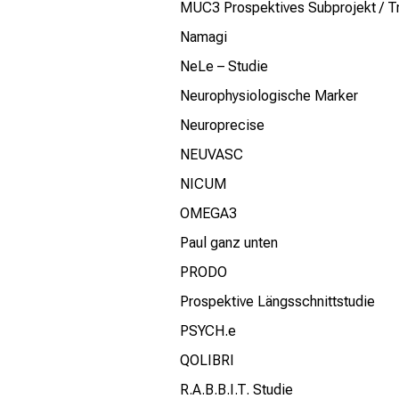
MUC3 Prospektives Subprojekt / 
Namagi
NeLe – Studie
Neurophysiologische Marker
Neuroprecise
NEUVASC
NICUM
OMEGA3
Paul ganz unten
PRODO
Prospektive Längsschnittstudie
PSYCH.e
QOLIBRI
R.A.B.B.I.T. Studie