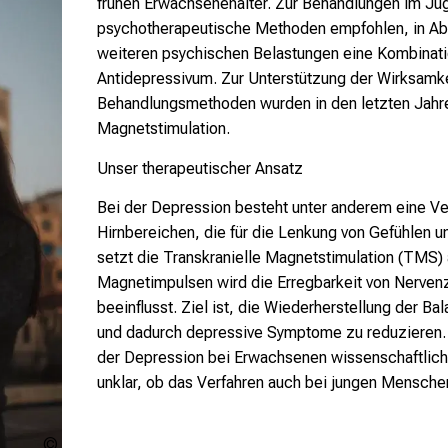
frühen Erwachsenenalter. Zur Behandlungen im Ju
psychotherapeutische Methoden empfohlen, in Ab
weiteren psychischen Belastungen eine Kombinat
Antidepressivum. Zur Unterstützung der Wirksamk
Behandlungsmethoden wurden in den letzten Jahre
Magnetstimulation.
Unser therapeutischer Ansatz
Bei der Depression besteht unter anderem eine Ver
Hirnbereichen, die für die Lenkung von Gefühlen u
setzt die Transkranielle Magnetstimulation (TMS) 
Magnetimpulsen wird die Erregbarkeit von Nervenz
beeinflusst. Ziel ist, die Wiederherstellung der Bal
und dadurch depressive Symptome zu reduzieren. 
der Depression bei Erwachsenen wissenschaftlich 
unklar, ob das Verfahren auch bei jungen Mensche
Unsplash: Elia