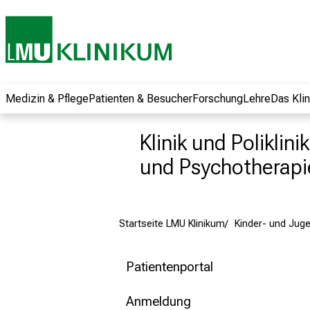
und erhalten Sie
spannende
Informationen zu
Jobs, Ausbildungen
und
Weiterbildungen.
Medizin & Pflege
Patienten & Besucher
Forschung
Lehre
Das Kli
Kommen Sie
vorbei, tauschen
Klinik und Polikli
Sie sich mit
und Psychotherapi
Kollegen aus und
lassen Sie sich von
der gelebten
Pflegewissenschaft
Startseite LMU Klinikum
Kinder- und Juge
begeistern – ganz
unverbindlich und
Patientenportal
ohne Anmeldung.
Anmeldung