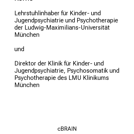
m
–
Lehrstuhlinhaber für Kinder- und 
e
Jugendpsychiatrie und Psychotherapie 
i
der Ludwig-Maximilians-Universität 
n
München 

T
a
und

g
v
Direktor der Klinik für Kinder- und 
o
Jugendpsychiatrie, Psychosomatik und 
l
Psychotherapie des LMU Klinikums 
l
München 
e
r
i
n
s
p
cBRAIN