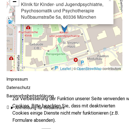
−
×
l
Klinik für Kinder- und Jugendpsychiatrie,
e
Psychosomatik und Psychotherapie
Nußbaumstraße 5a, 80336 München
n
u
n
d
g
a
n
z
Leaflet
| ©
OpenStreetMap
contributors
h
Impressum
e
Datenschutz
i
t
Barrierefreiheitserklärung
Zur Verbesserung der Funktion unserer Seite verwenden w
l
Cookies. Bitte beachten Sie, dass mit deaktivierten
Anmeldung für Redakteure
i
Cookies einige Dienste nicht mehr funktionieren (z.B.
c
Formulare absenden).
h