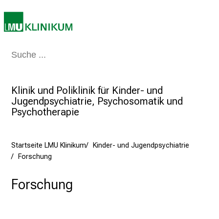
d
e
n
K
Medizin & Pflege
Patienten & Besucher
Forschung
Lehre
Das Kli
a
r
r
Klinik und Poliklinik für Kinder- und
i
Jugendpsychiatrie, Psychosomatik und
e
Psychotherapie
r
e
t
Startseite LMU Klinikum
Kinder- und Jugendpsychiatrie
Forschung
a
g
Forschung
d
e
r
P